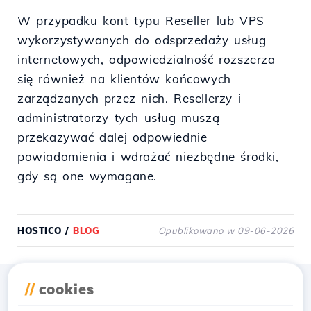
W przypadku kont typu Reseller lub VPS
wykorzystywanych do odsprzedaży usług
internetowych, odpowiedzialność rozszerza
się również na klientów końcowych
zarządzanych przez nich. Resellerzy i
administratorzy tych usług muszą
przekazywać dalej odpowiednie
powiadomienia i wdrażać niezbędne środki,
gdy są one wymagane.
HOSTICO
/
BLOG
Opublikowano w 09-06-2026
//
cookies
Pobierz aplikację
Hostico