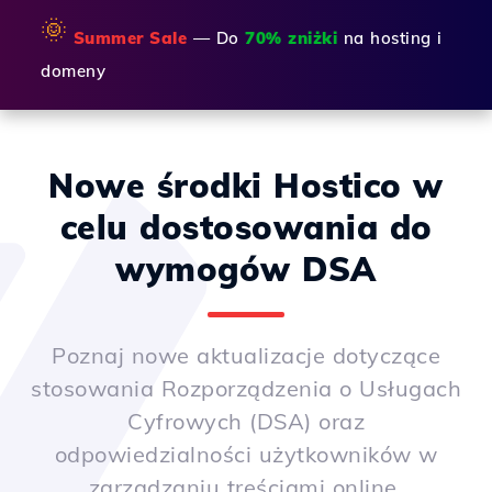
🌞
Summer Sale
— Do
70% zniżki
na hosting i
domeny
Nowe środki Hostico w
celu dostosowania do
wymogów DSA
Poznaj nowe aktualizacje dotyczące
stosowania Rozporządzenia o Usługach
Cyfrowych (DSA) oraz
odpowiedzialności użytkowników w
zarządzaniu treściami online.