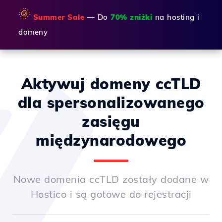
🌞
Summer Sale
— Do
70% zniżki
na hosting i
domeny
Aktywuj domeny ccTLD
dla spersonalizowanego
zasięgu
międzynarodowego
Nowe domenia ccTLD zostały dodane w
Hostico i są gotowe do rejestracji