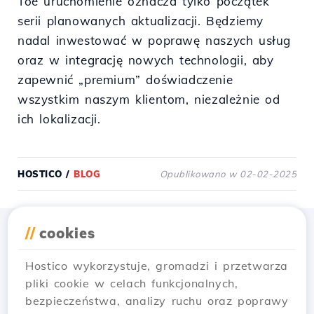
Toe uruchomienie oznacza tylko początek
serii planowanych aktualizacji. Będziemy
nadal inwestować w poprawę naszych usług
oraz w integrację nowych technologii, aby
zapewnić „premium” doświadczenie
wszystkim naszym klientom, niezależnie od
ich lokalizacji.
HOSTICO
/
BLOG
Opublikowano w 02-02-2025
//
cookies
Pobierz aplikację
Hostico
Hostico wykorzystuje, gromadzi i przetwarza
pliki cookie w celach funkcjonalnych,
bezpieczeństwa, analizy ruchu oraz poprawy