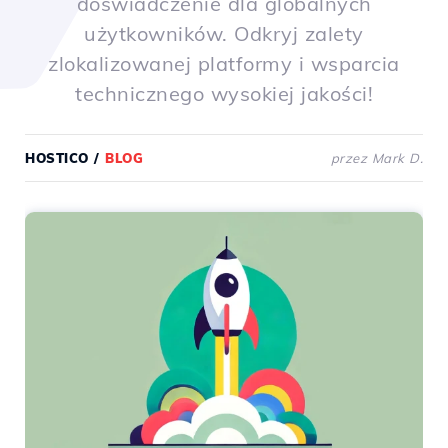
doświadczenie dla globalnych
użytkowników. Odkryj zalety
zlokalizowanej platformy i wsparcia
technicznego wysokiej jakości!
HOSTICO
/
BLOG
przez Mark D.