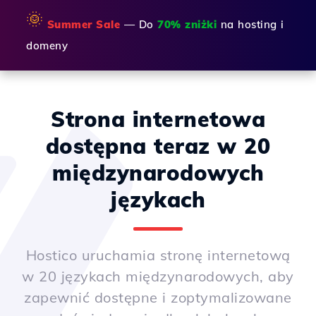
🌞
Summer Sale
— Do
70% zniżki
na hosting i
domeny
Strona internetowa
dostępna teraz w 20
międzynarodowych
językach
Hostico uruchamia stronę internetową
w 20 językach międzynarodowych, aby
zapewnić dostępne i zoptymalizowane