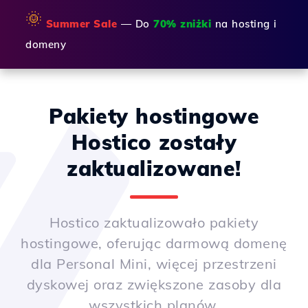
🌞
Summer Sale
— Do
70% zniżki
na hosting i
domeny
Pakiety hostingowe
Hostico zostały
zaktualizowane!
Hostico zaktualizowało pakiety
hostingowe, oferując darmową domenę
dla Personal Mini, więcej przestrzeni
dyskowej oraz zwiększone zasoby dla
wszystkich planów.