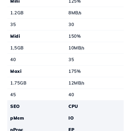
Mini
125%
1.2GB
8MB/s
35
30
Midi
150%
1,5GB
10MB/s
40
35
Maxi
175%
1.75GB
12MB/s
45
40
SEO
CPU
pMem
IO
nProc
EP