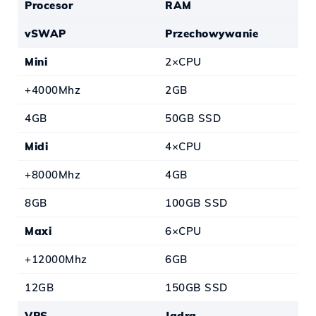
Procesor
RAM
vSWAP
Przechowywanie
Mini
2×CPU
+4000Mhz
2GB
4GB
50GB SSD
Midi
4×CPU
+8000Mhz
4GB
8GB
100GB SSD
Maxi
6×CPU
+12000Mhz
6GB
12GB
150GB SSD
VPS
Jądra