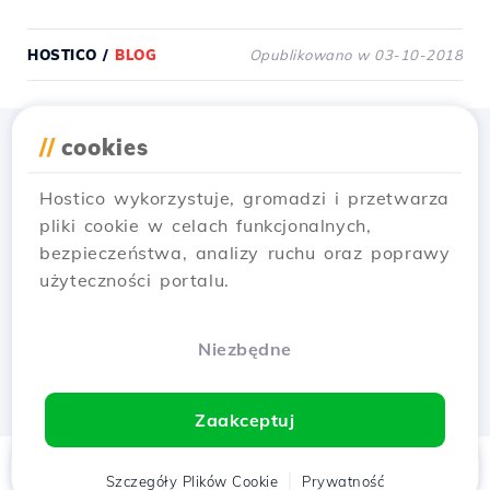
HOSTICO
/
BLOG
Opublikowano w 03-10-2018
//
cookies
Pobierz aplikację
Hostico
Hostico wykorzystuje, gromadzi i przetwarza
pliki cookie w celach funkcjonalnych,
bezpieczeństwa, analizy ruchu oraz poprawy
użyteczności portalu.
Niezbędne
Zaakceptuj
Strona
Szczegóły Plików Cookie
Klient
Koszyk
Prywatność
Chat
Menu