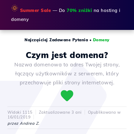
🌞
Summer Sale
— Do
70% zniżki
na hosting i
domeny
Najczęściej Zadawane Pytania
•
Domeny
Czym jest domena?
Nazwa domenowa to adres Twojej strony,
łączący użytkowników z serwerem, który
przechowuje pliki strony internetowej.
Widoki 1115
Zaktualizowane 3 ani
Opublikowano w
16/01/2019
przez Andrea Z.