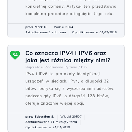
konkretnej domeny. Artykuł ten przedstawia
kompletną procedurę osiągnięcia tego celu.
przez Mark D.
Widoki 6364
Aktualizowane 1 rok temu
Opublikowano w 04/07/2018
Co oznacza IPV4 i IPV6 oraz
34
jaka jest różnica między nimi?
Najczęściej Zadawane Pytania /
Dev
IPv4 i IPv6 to protokoły identyfikacji
urządzeń w sieciach. IPv4, o długości 32
bitów, boryka się z wyczerpaniem adresów,
podczas gdy IPv6, o długości 128 bitów,
oferuje znacznie więcej opcji.
przez Sebastian S.
Widoki 20597
Zaktualizowane 11 miesięcy temu
Opublikowano w 24/04/2019