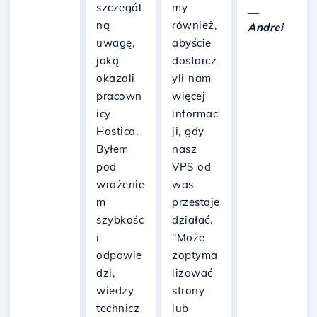
szczegól
my
—
ną
również,
Andrei
uwagę,
abyście
jaką
dostarcz
okazali
yli nam
pracown
więcej
icy
informac
Hostico.
ji, gdy
Byłem
nasz
pod
VPS od
wrażenie
was
m
przestaje
szybkośc
działać.
i
"Może
odpowie
zoptyma
dzi,
lizować
wiedzy
strony
technicz
lub