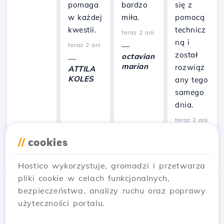
pomaga
bardzo
się z
w każdej
miła.
pomocą
kwestii.
technicz
teraz 2 ani
ną i
teraz 2 ani
—
został
octavian
—
marian
rozwiąz
ATTILA
KOLES
any tego
samego
dnia.
teraz 2 ani
—
Alina
//
cookies
Gherma
n
Hostico wykorzystuje, gromadzi i przetwarza
pliki cookie w celach funkcjonalnych,
…
bezpieczeństwa, analizy ruchu oraz poprawy
← Prev
1
2
3
4
użyteczności portalu.