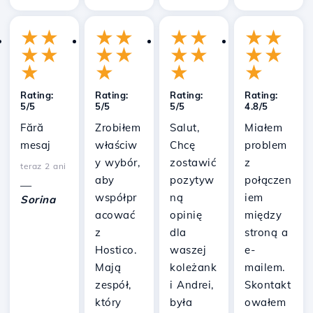
★
★
★
★
★
★
★
★
★
★
★
★
★
★
★
★
★
★
★
★
Rating:
Rating:
Rating:
Rating:
5/5
5/5
5/5
4.8/5
Fără
Zrobiłem
Salut,
Miałem
mesaj
właściw
Chcę
problem
y wybór,
zostawić
z
teraz 2 ani
aby
pozytyw
połączen
—
współpr
ną
iem
Sorina
acować
opinię
między
z
dla
stroną a
Hostico.
waszej
e-
Mają
koleżank
mailem.
zespół,
i Andrei,
Skontakt
który
była
owałem