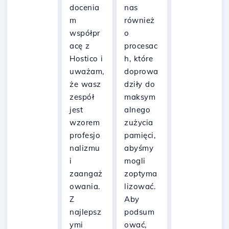
docenia
nas
m
również
współpr
o
acę z
procesac
Hostico i
h, które
uważam,
doprowa
że wasz
dziły do
zespół
maksym
jest
alnego
wzorem
zużycia
profesjo
pamięci,
nalizmu
abyśmy
i
mogli
zaangaż
zoptyma
owania.
lizować.
Z
Aby
najlepsz
podsum
ymi
ować,