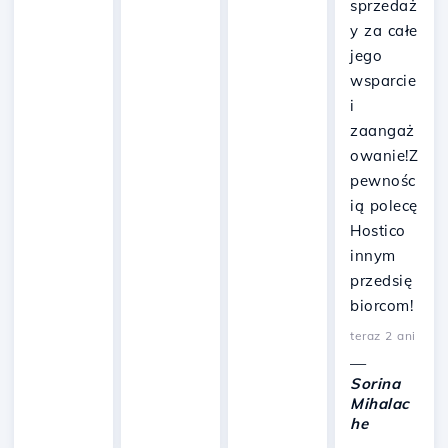
sprzedaż
y za całe
jego
wsparcie
i
zaangaż
owanie!Z
pewnośc
ią polecę
Hostico
innym
przedsię
biorcom!
teraz 2 ani
—
Sorina
Mihalac
he