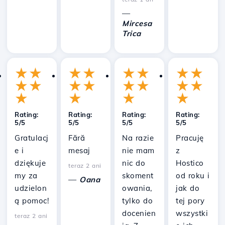
—
Mircesa
Trica
★
★
★
★
★
★
★
★
★
★
★
★
★
★
★
★
★
★
★
★
Rating:
Rating:
Rating:
Rating:
5/5
5/5
5/5
5/5
Gratulacj
Fără
Na razie
Pracuję
e i
mesaj
nie mam
z
dziękuje
nic do
Hostico
teraz 2 ani
my za
skoment
od roku i
—
Oana
udzielon
owania,
jak do
ą pomoc!
tylko do
tej pory
docenien
wszystki
teraz 2 ani