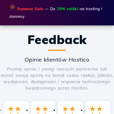
🌞
Summer Sale
— Do
70% zniżki
na hosting i
domeny
Feedback
Opinie klientów Hostico
Poznaj opinie i uwagi naszych partnerów lub
wyraź swoją opinię na temat czasu reakcji, jakości,
wydajności, dostępności i wsparcia technicznego
świadczonego przez Hostico.
★
★
★
★
★
★
★
★