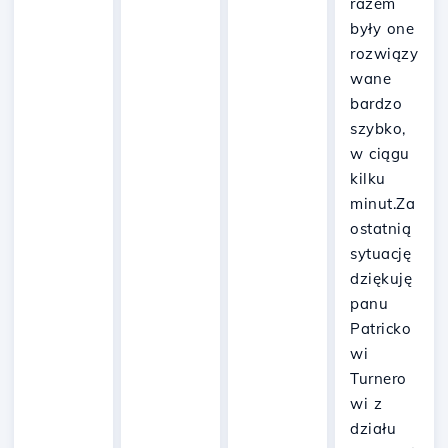
razem
były one
rozwiązy
wane
bardzo
szybko,
w ciągu
kilku
minut.Za
ostatnią
sytuację
dziękuję
panu
Patricko
wi
Turnero
wi z
działu