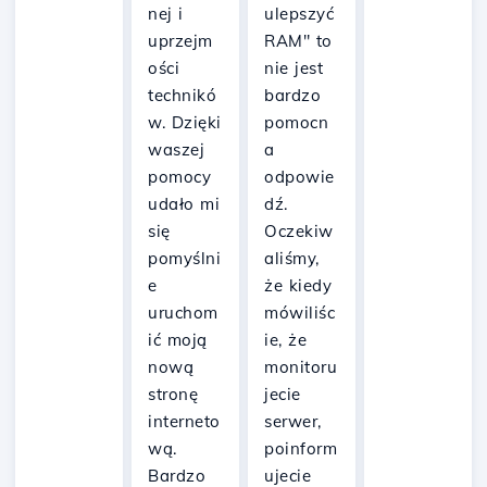
nej i
ulepszyć
uprzejm
RAM" to
ości
nie jest
technikó
bardzo
w. Dzięki
pomocn
waszej
a
pomocy
odpowie
udało mi
dź.
się
Oczekiw
pomyślni
aliśmy,
e
że kiedy
uruchom
mówiliśc
ić moją
ie, że
nową
monitoru
stronę
jecie
interneto
serwer,
wą.
poinform
Bardzo
ujecie