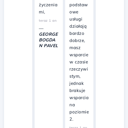
życzenia
podstaw
mi,
owe
usługi
teraz 1 an
działają
—
bardzo
GEORGE
BOGDA
dobrze,
N PAVEL
masz
wsparcie
w czasie
rzeczywi
stym,
jednak
brakuje
wsparcia
na
poziomie
2.
teraz 1 an