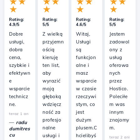
★
★
★
★
★
★
★
★
★
★
★
★
Rating:
Rating:
Rating:
Rating:
4.9/5
5/5
4.6/5
5/5
Dobre
Z wielką
Witaj,
Jestem
usługi,
przyjemn
Usługi
zadowol
dobra
ością
są
ony z
cena,
kieruję
funkcjon
usług
szybkie i
ten list,
alne i
oferowa
efektywn
aby
masz
nych
e
wyrazić
wsparcie
przez
wsparcie
moją
w czasie
Hostico.
technicz
głęboką
rzeczywi
Poleciłe
ne.
wdzięcz
stym, co
m was
ność za
jest
innym
teraz 1 an
profesjo
dużym
znajomy
—
radu
nalne
plusem.C
m.
dumitres
cu
usługi i
hcielibyś
teraz 2 ani