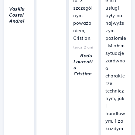
ia. Z
e ich
—
szczegól
usługi
Vasiliu
Costel
nym
były na
Andrei
poważa
najwyżs
niem,
zym
Cristian.
poziomie
. Miałem
teraz 2 ani
sytuacje
—
Radu
zarówno
Laurenti
u
o
Cristian
charakte
rze
technicz
nym, jak
i
handlow
ym, i za
każdym