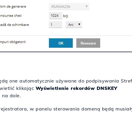
ędą one automatycznie używane do podpisywania Stre
ietlić klikając
Wyświetlenie rekordów DNSKEY
 na dole.
 rejestratora, w panelu sterowania domeną będą musia