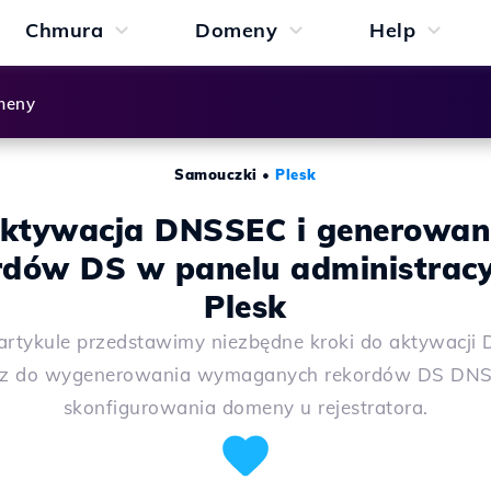
Chmura
Domeny
Help
meny
Samouczki
•
Plesk
ktywacja DNSSEC i generowan
rdów DS w panelu administrac
Plesk
rtykule przedstawimy niezbędne kroki do aktywacj
az do wygenerowania wymaganych rekordów DS DNS
skonfigurowania domeny u rejestratora.