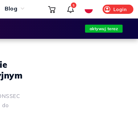
5
Blog
Login
aktywuj teraz
ie
yjnym
i DNSSEC
 do