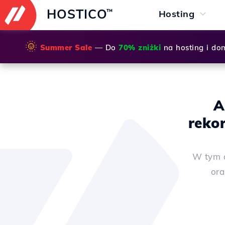
HOSTICO
™
Hosting
🌞
Summer Sale
— Do
70% zniżki
na hosting i do
A
reko
W tym a
or