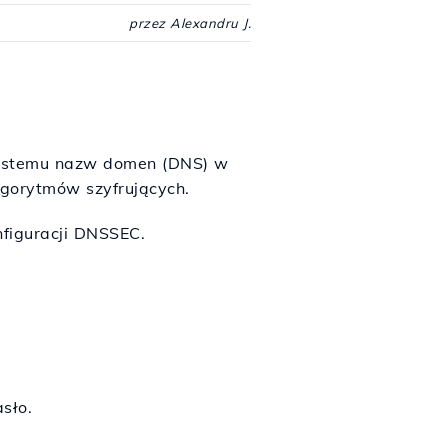
przez Alexandru J.
systemu nazw domen (DNS) w
lgorytmów szyfrujących.
figuracji DNSSEC.
sło.