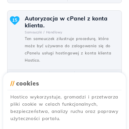
Autoryzacja w cPanel z konta
15
klienta.
Samouczki /
Handlowy
Ten samouczek zilustruje procedurę, która
może być używana do zalogowania się do
cPanelu usługi hostingowej z konta klienta
Hostico.
przez Mark D.
Widoki 6497
Aktualizowane 1 rok temu
Opublikowano w 05/06/2018
//
cookies
Hostico wykorzystuje, gromadzi i przetwarza
Zarządzanie ModSecurity w
10
pliki cookie w celach funkcjonalnych,
cPanel
bezpieczeństwa, analizy ruchu oraz poprawy
Samouczki /
cPanel
użyteczności portalu.
Dowiedz się, jak włączyć i wyłączyć zaporę
ModSecurity w cPanel, chroniąc swoją