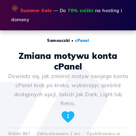
🌞
Summer Sale
— Do
70% zniżki
na hosting i
domeny
Samouczki
•
cPanel
Zmiana motywu konta
cPanel
Dowiedz się, jak zmienić motyw swojego konta
cPanel krok po kroku, wybierając spośród
dostępnych opcji, takich jak Dark, Light lub
Retro.
1
Widoki 867
Zaktualizowane 2 ani
Opublikowano w