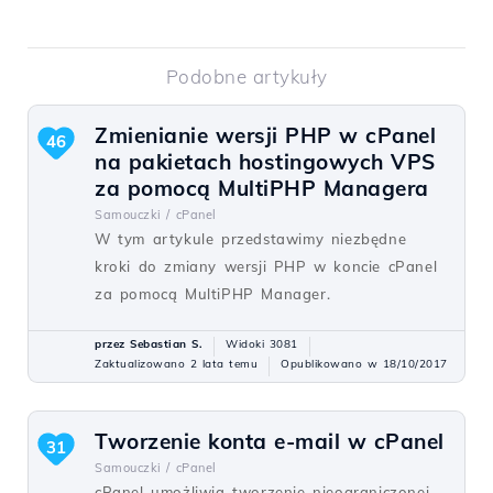
Podobne artykuły
Zmienianie wersji PHP w cPanel
46
na pakietach hostingowych VPS
za pomocą MultiPHP Managera
Samouczki /
cPanel
W tym artykule przedstawimy niezbędne
kroki do zmiany wersji PHP w koncie cPanel
za pomocą MultiPHP Manager.
przez Sebastian S.
Widoki 3081
Zaktualizowano 2 lata temu
Opublikowano w 18/10/2017
Tworzenie konta e-mail w cPanel
31
Samouczki /
cPanel
cPanel umożliwia tworzenie nieograniczonej