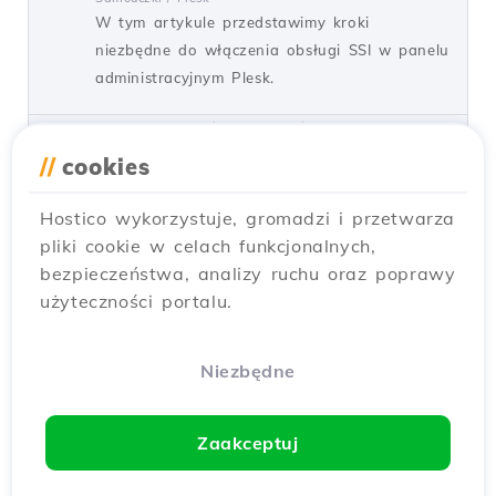
W tym artykule przedstawimy kroki
niezbędne do włączenia obsługi SSI w panelu
administracyjnym Plesk.
przez Alexandru J.
Widoki 850
Aktualizowane 1 rok temu
Opublikowano w 07/02/2020
//
cookies
Hostico wykorzystuje, gromadzi i przetwarza
Tworzenie bazy danych w panelu
pliki cookie w celach funkcjonalnych,
Plesk
bezpieczeństwa, analizy ruchu oraz poprawy
Samouczki /
Plesk
użyteczności portalu.
Dowiedz się, jak stworzyć bazę danych i
użytkownika w Plesk. Podążaj za prostymi
krokami, aby skutecznie skonfigurować swoją
Niezbędne
bazę danych.
przez Cătălin A.
Widoki 766
Zaakceptuj
Aktualizowane 1 rok temu
Opublikowano w 20/12/2019