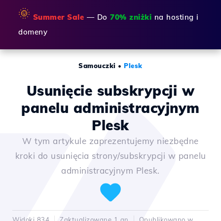
🌞
Summer Sale
— Do
70% zniżki
na hosting i
domeny
Samouczki
•
Plesk
Usunięcie subskrypcji w
panelu administracyjnym
Plesk
W tym artykule zaprezentujemy niezbędne
kroki do usunięcia strony/subskrypcji w panelu
administracyjnym Plesk.
Widoki 834
Zaktualizowane 1 an
Opublikowano w