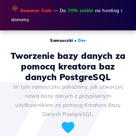
🌞
Summer Sale
— Do
70% zniżki
na hosting i
domeny
Samouczki
•
Dev
Tworzenie bazy danych za
pomocą kreatora baz
danych PostgreSQL
W tym samouczku pokażemy, jak utworzyć
nową bazę danych z przypisanym
użytkownikiem za pomocą Kreatora Bazy
Danych PostgreSQL.