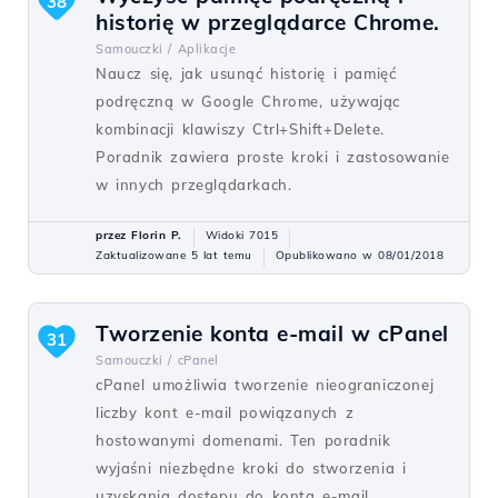
38
historię w przeglądarce Chrome.
Samouczki /
Aplikacje
Naucz się, jak usunąć historię i pamięć
podręczną w Google Chrome, używając
kombinacji klawiszy Ctrl+Shift+Delete.
Poradnik zawiera proste kroki i zastosowanie
w innych przeglądarkach.
przez Florin P.
Widoki 7015
Zaktualizowane 5 lat temu
Opublikowano w 08/01/2018
Tworzenie konta e-mail w cPanel
31
Samouczki /
cPanel
cPanel umożliwia tworzenie nieograniczonej
liczby kont e-mail powiązanych z
hostowanymi domenami. Ten poradnik
wyjaśni niezbędne kroki do stworzenia i
uzyskania dostępu do konta e-mail.