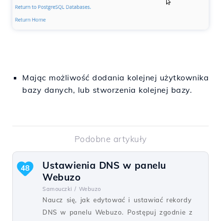
Mając
możliwość
dodania
kolejnej
użytkownika
bazy
danych
,
lub
stworzenia
kolejnej
bazy
.
Podobne artykuły
Ustawienia DNS w panelu
48
Webuzo
Samouczki /
Webuzo
Naucz się, jak edytować i ustawiać rekordy
DNS w panelu Webuzo. Postępuj zgodnie z