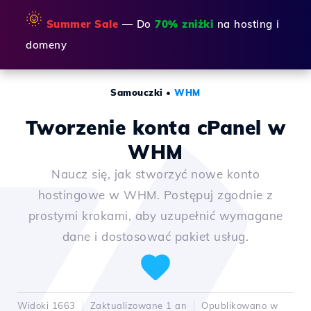
🌞
Summer Sale
— Do
70% zniżki
na hosting i
domeny
Samouczki
•
WHM
Tworzenie konta cPanel w
WHM
Naucz się, jak stworzyć nowe konto
hostingowe w WHM. Postępuj zgodnie z
prostymi krokami, aby uzupełnić wymagane
dane i dostosować pakiet usług.
Widoki 1663
Zaktualizowane 1 an
Opublikowano w