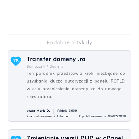
Podobne artykuły
Transfer domeny .ro
78
Samouczki /
Domeny
Ten poradnik przedstawia kroki niezbędne do
uzyskania klucza autoryzacji z panelu ROTLD
w celu przeniesienia domeny .ro do nowego
rejestratora.
przez Mark D.
Widoki 3609
Zaktualizowano 2 lata temu
Opublikowano w 06/02/2018
Zmienianie wersji PHP w cPanel