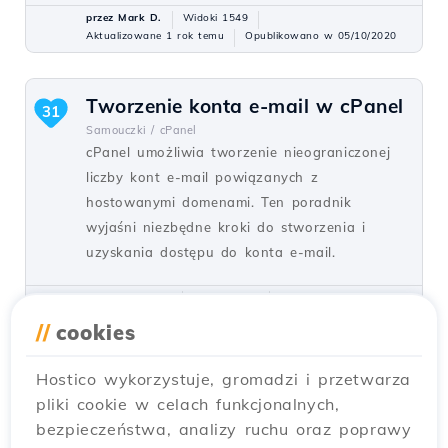
przez Mark D.
Widoki 1549
Aktualizowane 1 rok temu
Opublikowano w 05/10/2020
Tworzenie konta e-mail w cPanel
31
Samouczki /
cPanel
cPanel umożliwia tworzenie nieograniczonej
liczby kont e-mail powiązanych z
hostowanymi domenami. Ten poradnik
wyjaśni niezbędne kroki do stworzenia i
uzyskania dostępu do konta e-mail.
przez Cătălin A.
Widoki 5941
Zaktualizowano 2 lata temu
Opublikowano w 28/06/2017
//
cookies
Hostico wykorzystuje, gromadzi i przetwarza
Dodawanie kontaktu
27
pliki cookie w celach funkcjonalnych,
pomocniczego (Subcontact)
bezpieczeństwa, analizy ruchu oraz poprawy
Samouczki /
Handlowy