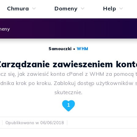
Chmura
Domeny
Help
meny
Samouczki
•
WHM
Zarządzanie zawieszeniem kont
cz się, jak zawiesić konta cPanel z WHM za pomocą 
dnika krok po kroku. Zablokuj dostęp użytkowników s
skutecznie.
1
Opublikowano w 06/06/2018