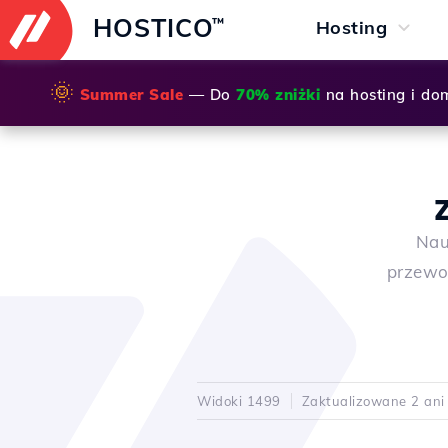
HOSTICO
™
Hosting
🌞
Summer Sale
— Do
70% zniżki
na hosting i do
Nau
przewo
Widoki 1499
Zaktualizowane 2 ani