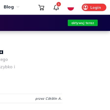
5
Blog
Login
aktywuj teraz
a
tego
zybko i
przez Cătălin A.