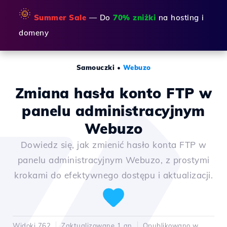
🌞
Summer Sale
— Do
70% zniżki
na hosting i
domeny
Samouczki
•
Webuzo
Zmiana hasła konto FTP w
panelu administracyjnym
Webuzo
Dowiedz się, jak zmienić hasło konta FTP w
panelu administracyjnym Webuzo, z prostymi
krokami do efektywnego dostępu i aktualizacji.
Widoki 762
Zaktualizowane 1 an
Opublikowano w