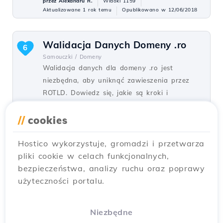
przez Alexandru R.
Widoki 1159
Aktualizowane 1 rok temu
Opublikowano w 12/06/2018
Walidacja Danych Domeny .ro
6
Samouczki /
Domeny
Walidacja danych dla domeny .ro jest
niezbędna, aby uniknąć zawieszenia przez
ROTLD. Dowiedz się, jakie są kroki i
dokumenty potrzebne do walidacji.
//
cookies
przez Mark D.
Widoki 1971
Opublikowano w 12/12/2025
Hostico wykorzystuje, gromadzi i przetwarza
pliki cookie w celach funkcjonalnych,
bezpieczeństwa, analizy ruchu oraz poprawy
Dodawanie domeny aliasowej w
4
użyteczności portalu.
panelu sterowania Plesk
Samouczki /
Plesk
W tym samouczku pokażemy, jak dodać
Niezbędne
domenę alias w panelu sterowania Plesk.