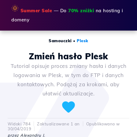
🌞
Summer Sale
— Do
70% zniżki
na hosting i
domeny
Samouczki
•
Plesk
Zmień hasło Plesk
Tutorial opisuje proces zmiany hasła i danych
logowania w Plesk, w tym do FTP i danych
kontaktowych. Podążaj za krokami, aby
ułatwić aktualizacje.
Widoki 784
Zaktualizowane 1 an
Opublikowano w
30/04/2019
przez Alexandru J.