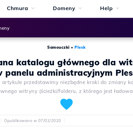
Chmura
Domeny
Help
meny
Samouczki
•
Plesk
ana katalogu głównego dla wit
 panelu administracyjnym Ple
artykule przedstawimy niezbędne kroki do zmiany k
wnego witryny (ścieżki/folderu, z którego jest ładow
Opublikowano w 07/02/2020