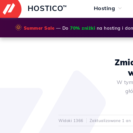
HOSTICO
™
Hosting
🌞
Summer Sale
— Do
70% zniżki
na hosting i do
Zmi
w
W tym 
głó
Widoki 1366
Zaktualizowane 1 an