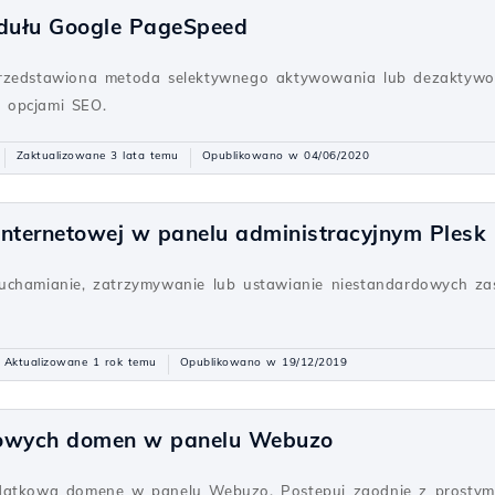
dułu Google PageSpeed
przedstawiona metoda selektywnego aktywowania lub dezaktywo
 opcjami SEO.
Zaktualizowane 3 lata temu
Opublikowano w 04/06/2020
internetowej w panelu administracyjnym Plesk
uchamianie, zatrzymywanie lub ustawianie niestandardowych za
Aktualizowane 1 rok temu
Opublikowano w 19/12/2019
owych domen w panelu Webuzo
datkową domenę w panelu Webuzo. Postępuj zgodnie z prostymi