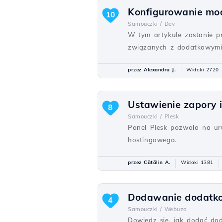
Konfigurowanie mo
10
Samouczki /
Dev
W tym artykule zostanie 
związanych z dodatkowymi
przez Alexandru J.
Widoki 2720
Ustawienie zapory 
8
Samouczki /
Plesk
Panel Plesk pozwala na ur
hostingowego.
przez Cătălin A.
Widoki 1381
Dodawanie dodatk
4
Samouczki /
Webuzo
Dowiedz się, jak dodać do