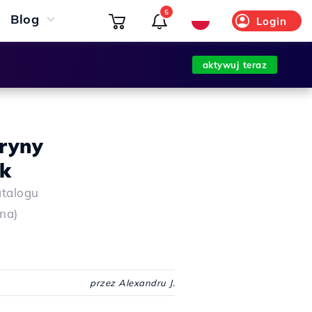
5
Blog
Login
aktywuj teraz
ryny
sk
atalogu
ana)
przez Alexandru J.