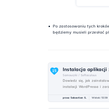
Po zastosowaniu tych kroków
będziemy musieli przesłać pli
Instalacja aplikacj
15
Samouczki /
Softaculous
Dowiedz się, jak zainstalo
instalacji WordPressa i zar
przez Sebastian S.
Widoki 5339