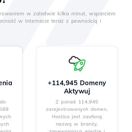
tywowaniem w zaledwie kilka minut, wsparciem
ność w Internecie teraz z pewnością i
enia
+114,945 Domeny
Aktywuj
 do
Z ponad 114,945
 588
zarejestrowanych domen,
wych
Hostico jest zaufaną
nych
nazwą w branży,
ewnia
zapewniającą wiedzę i