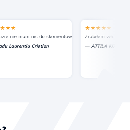
★
★★★★★
nie mam nic do skomentowania, tylko do docenienia. Z s
Zrobiłem właściwy wybór
—
aurentiu Cristian
ATTILA KOLES
o?