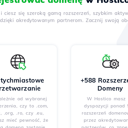
y i ciesz się szeroką gamą rozszerzeń, szybkim ak
ięki akredytowanym partnerom. Zacznij swoją obec
tychmiastowe
+588 Rozszerz
rzetwarzanie
Domeny
ależnie od wybranej
W Hostico masz
erzenia, czy to .com,
dyspozycji ponad
t, .org, .ro, czy .eu,
rozszerzeń domeno
sz mieć pewność, że
przez akredytowa
ja domena zostanie
partnerów, co zap