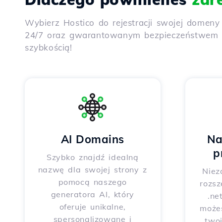
Wybierz Hostico do rejestracji swojej domen
24/7 oraz gwarantowanym bezpieczeństwem dz
szybkością!
AI Domains
Na
p
Szybko znajdź idealną
nazwę dla swojej strony z
Niez
pomocą naszego
rozsz
generatora AI, który
.ne
oferuje unikalne,
może
spersonalizowane i
two