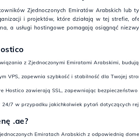
tkowników Zjednoczonych Emiratów Arabskich lub tyc
nizacji i projektów, które działają w tej strefie, o
ępna, a usługi hostingowe pomagają osiągnąć niezwy
Hostico
wiązania z Zjednoczonymi Emiratami Arabskimi, budując 
tym VPS, zapewnia szybkość i stabilność dla Twojej stro
owe Hostico zawierają SSL, zapewniając bezpieczeństw
 24/7 w przypadku jakichkolwiek pytań dotyczących reje
nę .ae?
Zjednoczonych Emiratach Arabskich z odpowiednią dome