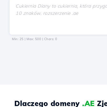
Min: 25 | Max: 500 | Chars:
0
Dlaczego domeny
.AE
Zje