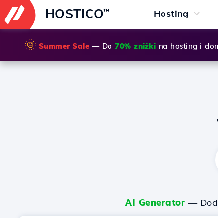
HOSTICO
™
Hosting
🌞
Summer Sale
— Do
70% zniżki
na hosting i do
AI Generator
— Dodaj