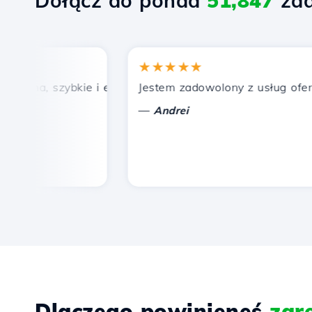
Dołącz do ponad
51,847
zad
★★★★★
ena, szybkie i efektywne wsparcie techniczne.
Jestem zadowolony z usług oferowa
—
Andrei
Dlaczego powinieneś
zar