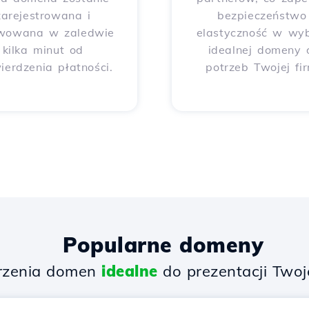
zarejestrowana i
bezpieczeństwo 
wowana w zaledwie
elastyczność w wy
kilka minut od
idealnej domeny 
ierdzenia płatności.
potrzeb Twojej fi
Popularne domeny
rzenia domen
idealne
do prezentacji Twoje