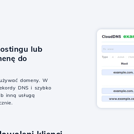
ostingu lub
menę do
y używać domeny. W
 rekordy DNS i szybko
ub inną usługą
cznie.