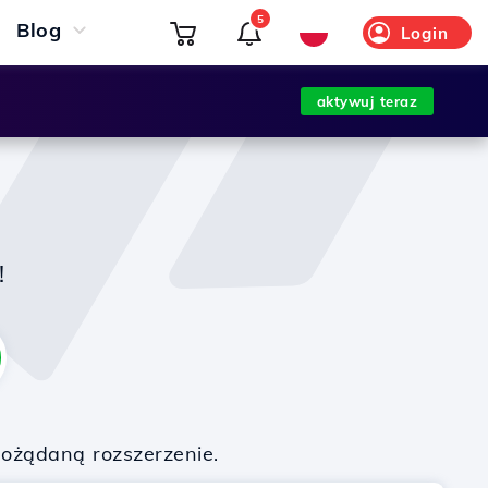
5
Blog
Login
aktywuj teraz
!
pożądaną rozszerzenie.