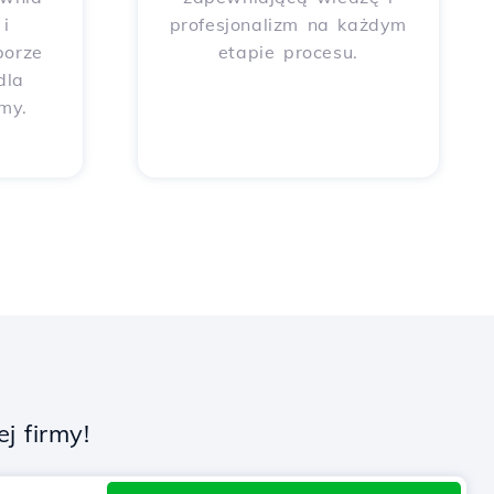
i
profesjonalizm na każdym
borze
etapie procesu.
dla
rmy.
j firmy!