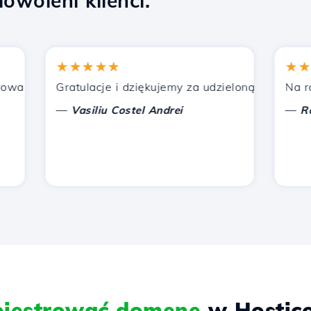
owoleni klienci.
★★★★★
★★★★
nych przez Hostico. Poleciłem was innym znajomym.
Gratulacje i dziękujemy za udzieloną pomoc!
Na razie 
—
—
Vasiliu Costel Andrei
Radu L
ejestrować domenę
w Hostic