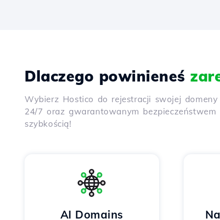
Dlaczego powinieneś
zar
Wybierz Hostico do rejestracji swojej domen
24/7 oraz gwarantowanym bezpieczeństwem dz
szybkością!
AI Domains
Na