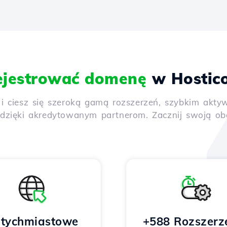
ejestrować domenę
w Hostic
y i ciesz się szeroką gamą rozszerzeń, szybkim ak
ięki akredytowanym partnerom. Zacznij swoją obec
tychmiastowe
+588 Rozszerz