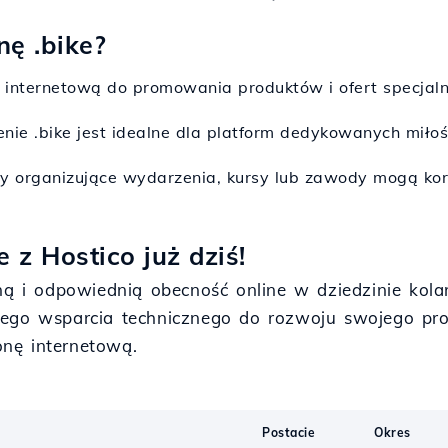
ę .bike?
ę internetową do promowania produktów i ofert specjaln
enie .bike jest idealne dla platform dedykowanych miło
my organizujące wydarzenia, kursy lub zawody mogą kor
z Hostico już dziś!
lną i odpowiednią obecność online w dziedzinie kol
ego wsparcia technicznego do rozwoju swojego proje
ronę internetową.
Postacie
Okres