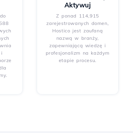
Aktywuj
 do
Z ponad 114,915
 588
zarejestrowanych domen,
wych
Hostico jest zaufaną
nych
nazwą w branży,
ewnia
zapewniającą wiedzę i
i
profesjonalizm na każdym
borze
etapie procesu.
dla
rmy.