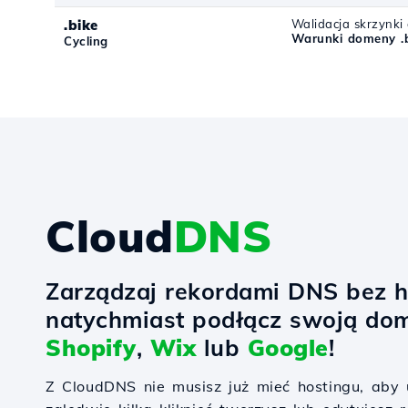
.bike
Walidacja skrzynki
Warunki domeny .
Cycling
Cloud
DNS
Zarządzaj rekordami DNS bez h
natychmiast podłącz swoją do
Shopify
,
Wix
lub
Google
!
Z CloudDNS nie musisz już mieć hostingu, ab