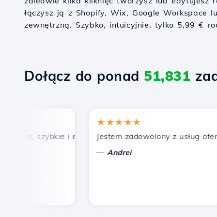
zaledwie kilka kliknięć tworzysz lub edytujesz
łączysz ją z Shopify, Wix, Google Workspace l
zewnętrzną. Szybko, intuicyjnie, tylko 5,99 € ro
Dołącz do ponad
51,831
zad
★★★★★
cena, szybkie i efektywne wsparcie techniczne.
Jestem zadowolony z usług oferowa
—
Andrei