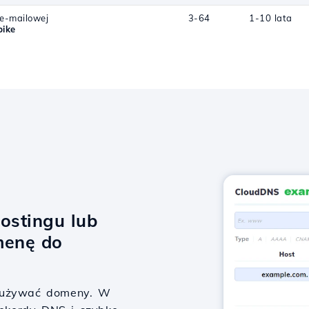
 e-mailowej
3-64
1-10 lata
bike
ostingu lub
menę do
y używać domeny. W