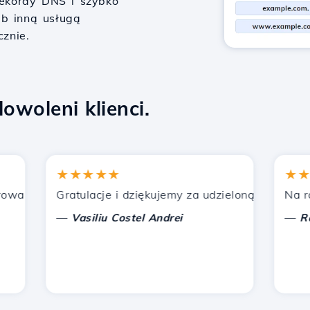
 rekordy DNS i szybko
ub inną usługą
cznie.
owoleni klienci.
★★★★★
★★★
nych przez Hostico. Poleciłem was innym znajomym.
Gratulacje i dziękujemy za udzieloną pomoc!
Na razie
—
—
Vasiliu Costel Andrei
Radu 