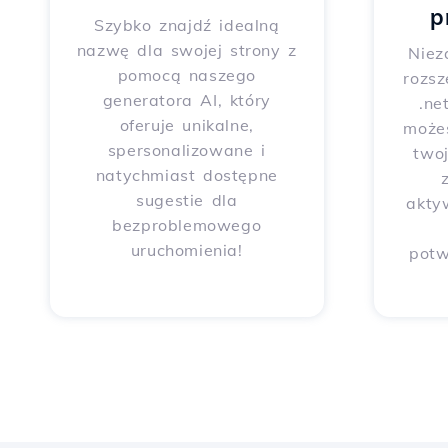
p
Szybko znajdź idealną
nazwę dla swojej strony z
Niez
pomocą naszego
rozsz
generatora AI, który
.ne
oferuje unikalne,
może
spersonalizowane i
two
natychmiast dostępne
sugestie dla
akty
bezproblemowego
uruchomienia!
potw