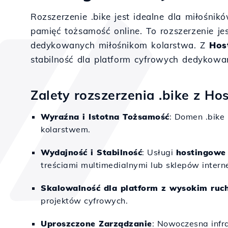
Rozszerzenie .bike jest idealne dla miłośni
pamięć tożsamość online. To rozszerzenie j
dedykowanych miłośnikom kolarstwa. Z
Hos
stabilność dla platform cyfrowych dedykowan
Zalety rozszerzenia .bike z Hos
Wyraźna i Istotna Tożsamość
: Domen .bike
kolarstwem.
Wydajność i Stabilność
: Usługi
hostingowe
treściami multimedialnymi lub sklepów inter
Skalowalność dla platform z wysokim ruc
projektów cyfrowych.
Uproszczone Zarządzanie
: Nowoczesna infr