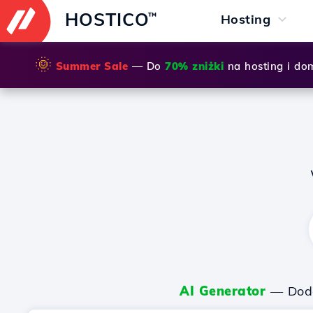
HOSTICO
™
Hosting
🌞
Summer Sale
— Do
70% zniżki
na hosting i do
AI Generator
— Dodaj