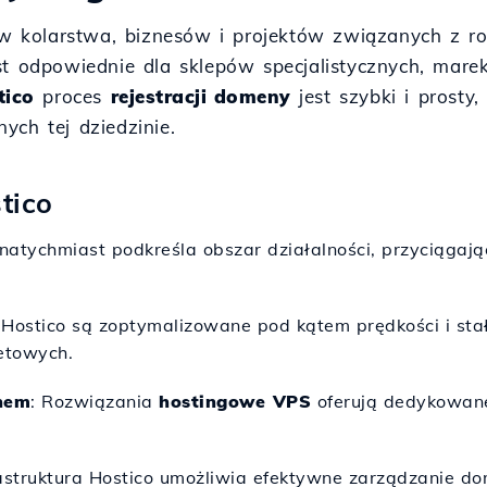
ków kolarstwa, biznesów i projektów związanych z 
est odpowiednie dla sklepów specjalistycznych, mar
tico
proces
rejestracji domeny
jest szybki i prosty,
ych tej dziedzinie.
tico
 natychmiast podkreśla obszar działalności, przyciąga
Hostico są zoptymalizowane pod kątem prędkości i stałe
netowych.
hem
: Rozwiązania
hostingowe VPS
oferują dedykowane
astruktura Hostico umożliwia efektywne zarządzanie d