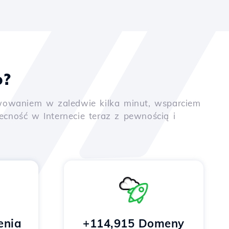
o?
tywowaniem w zaledwie kilka minut, wsparciem
ność w Internecie teraz z pewnością i
enia
+114,915 Domeny