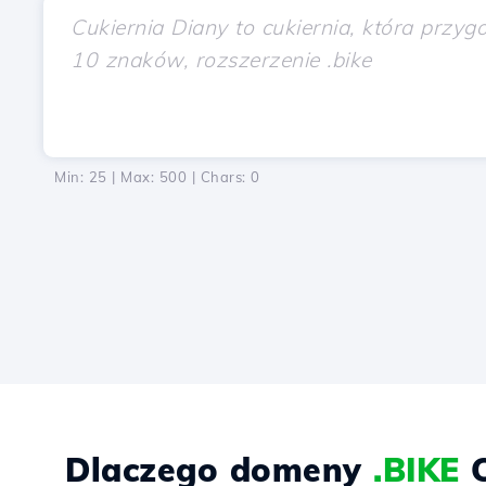
Min: 25 | Max: 500 | Chars:
0
Dlaczego domeny
.BIKE
C