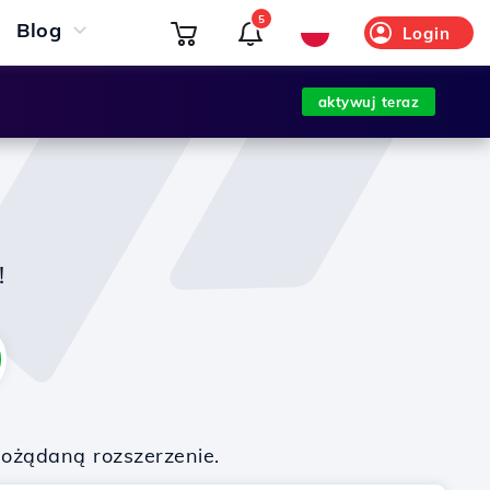
5
Blog
Login
aktywuj teraz
!
pożądaną rozszerzenie.