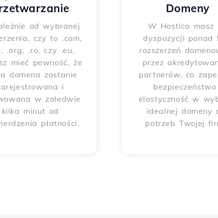
rzetwarzanie
Domeny
ależnie od wybranej
W Hostico masz
erzenia, czy to .com,
dyspozycji ponad
t, .org, .ro, czy .eu,
rozszerzeń domeno
sz mieć pewność, że
przez akredytowa
ja domena zostanie
partnerów, co zap
zarejestrowana i
bezpieczeństwo 
wowana w zaledwie
elastyczność w wy
kilka minut od
idealnej domeny 
ierdzenia płatności.
potrzeb Twojej fi