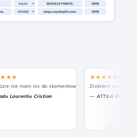
★★
★★★★★
 nie mam nic do skomentowania, tylko do docenienia. Z 
Zrobiłem właściwy wybó
—
Laurentiu Cristian
ATTILA KOLES