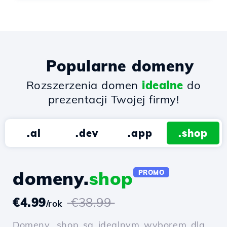
Popularne domeny
Rozszerzenia domen
idealne
do
prezentacji Twojej firmy!
.ai
.dev
.app
.shop
domeny.
shop
PROMO
€4.99
€38.99
/rok
Domeny .shop są idealnym wyborem dla