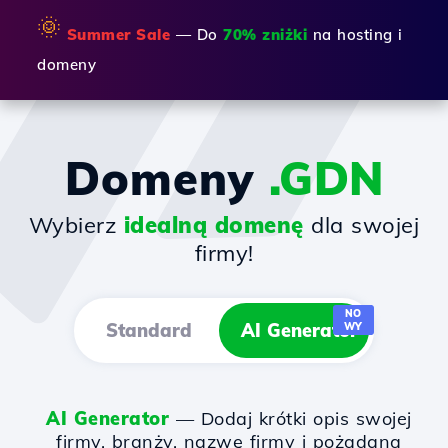
🌞
Summer Sale
— Do
70% zniżki
na hosting i
domeny
Domeny
.GDN
Wybierz
idealną domenę
dla swojej
firmy!
NO
Standard
AI Generator
WY
AI Generator
— Dodaj krótki opis swojej
firmy, branży, nazwę firmy i pożądaną