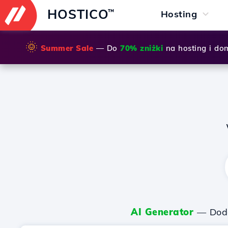
HOSTICO
™
Hosting
🌞
Summer Sale
— Do
70% zniżki
na hosting i do
AI Generator
— Dodaj