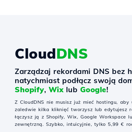
Cloud
DNS
Zarządzaj rekordami DNS bez h
natychmiast podłącz swoją do
Shopify
,
Wix
lub
Google
!
Z CloudDNS nie musisz już mieć hostingu, ab
zaledwie kilka kliknięć tworzysz lub edytujesz
łączysz ją z Shopify, Wix, Google Workspace l
zewnętrzną. Szybko, intuicyjnie, tylko 5,99 € ro