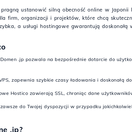
rzy pragną ustanowić silną obecność online w Japon
a firm, organizacji i projektów, które chcą skuteczn
i szybka, a usługi hostingowe gwarantują doskonałą
co
 Domen .jp pozwala na bezpośrednie dotarcie do użytko
 VPS, zapewnia szybkie czasy ładowania i doskonałą dos
gowe Hostico zawierają SSL, chroniąc dane użytkowników
t zawsze do Twojej dyspozycji w przypadku jakichkolwie
ę .jp?