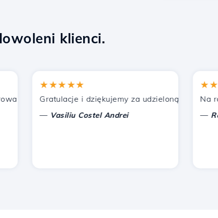
owoleni klienci.
★★★★★
★★★★
nych przez Hostico. Poleciłem was innym znajomym.
Gratulacje i dziękujemy za udzieloną pomoc!
Na razie 
—
—
Vasiliu Costel Andrei
Radu L