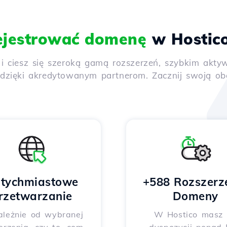
ejestrować domenę
w Hostic
y i ciesz się szeroką gamą rozszerzeń, szybkim ak
ięki akredytowanym partnerom. Zacznij swoją obec
tychmiastowe
+588 Rozszerz
rzetwarzanie
Domeny
ależnie od wybranej
W Hostico masz