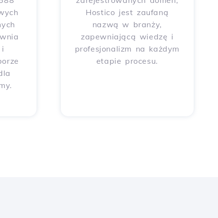
 588
zarejestrowanych domen,
wych
Hostico jest zaufaną
nych
nazwą w branży,
ewnia
zapewniającą wiedzę i
i
profesjonalizm na każdym
borze
etapie procesu.
dla
rmy.