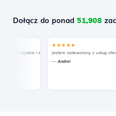
Dołącz do ponad
51,908
zad
★★★★★
ena, szybkie i efektywne wsparcie techniczne.
Jestem zadowolony z usług oferowa
—
Andrei