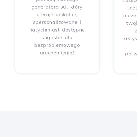
rozsz
generatora AI, który
.ne
oferuje unikalne,
może
spersonalizowane i
two
natychmiast dostępne
sugestie dla
akty
bezproblemowego
uruchomienia!
potw