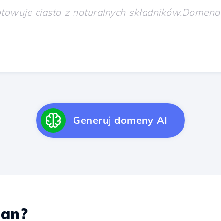
Generuj domeny AI
an?