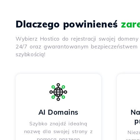
Dlaczego powinieneś
zar
Wybierz Hostico do rejestracji swojej domen
24/7 oraz gwarantowanym bezpieczeństwem dz
szybkością!
AI Domains
Na
p
Szybko znajdź idealną
nazwę dla swojej strony z
Niez
pomocą naszego