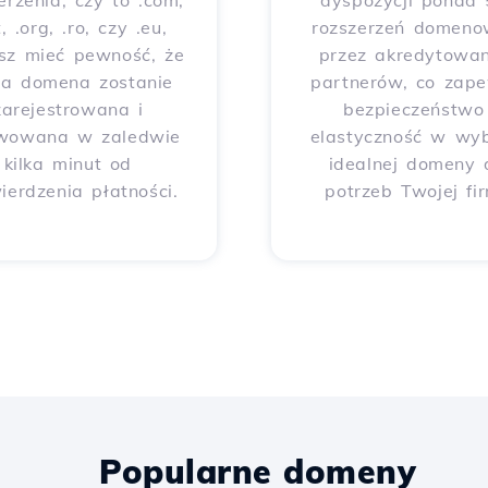
erzenia, czy to .com,
dyspozycji ponad
t, .org, .ro, czy .eu,
rozszerzeń domeno
sz mieć pewność, że
przez akredytowa
ja domena zostanie
partnerów, co zap
zarejestrowana i
bezpieczeństwo 
wowana w zaledwie
elastyczność w wy
kilka minut od
idealnej domeny 
ierdzenia płatności.
potrzeb Twojej fi
Popularne domeny