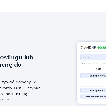
ostingu lub
menę do
y używać domeny. W
 rekordy DNS i szybko
ub inną usługą
cznie.