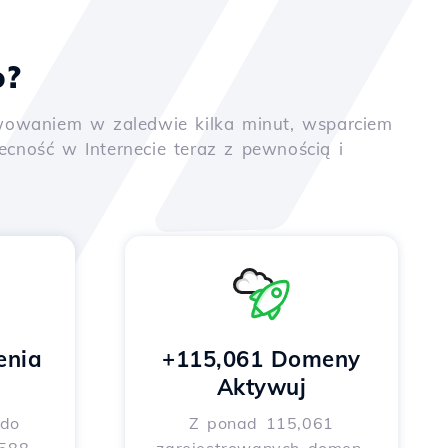
o?
tywowaniem w zaledwie kilka minut, wsparciem
ność w Internecie teraz z pewnością i
enia
+115,061 Domeny
Aktywuj
 do
Z ponad 115,061