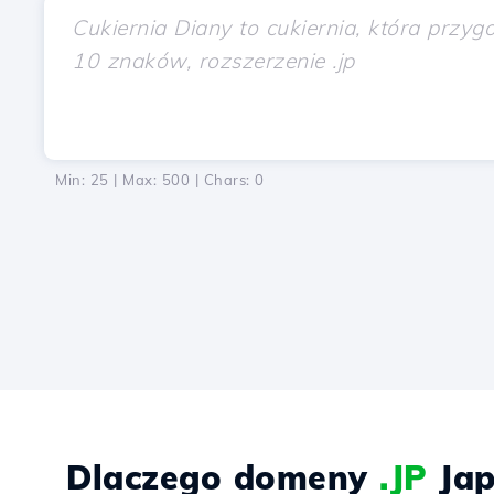
Min: 25 | Max: 500 | Chars:
0
Dlaczego domeny
.JP
Jap