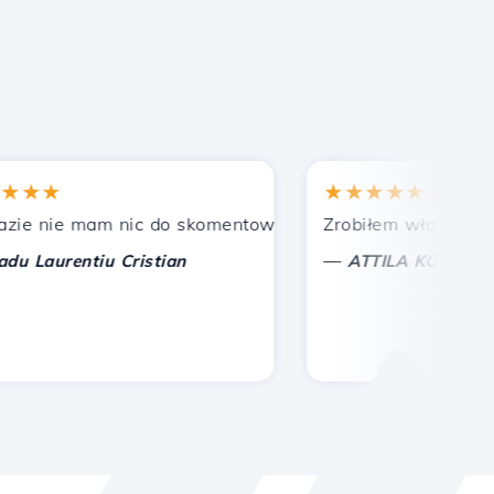
★
★★★★★
nie mam nic do skomentowania, tylko do docenienia. Z s
Zrobiłem właściwy wybór
—
aurentiu Cristian
ATTILA KOLES