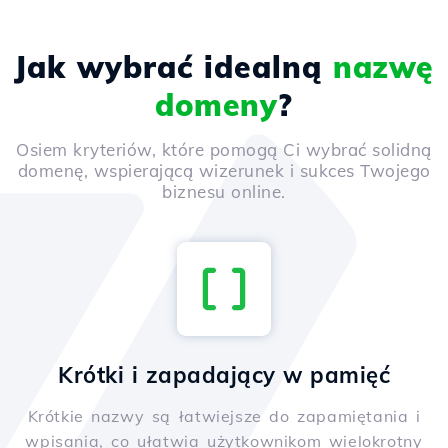
Jak wybrać idealną
nazwę
domeny
?
Osiem kryteriów, które pomogą Ci wybrać solidną
domenę, wspierającą wizerunek i sukces Twojego
biznesu online.
Krótki i zapadający w pamięć
Krótkie nazwy są łatwiejsze do zapamiętania i
wpisania, co ułatwia użytkownikom wielokrotny