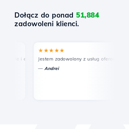
Dołącz do ponad
51,884
zadowoleni klienci.
★★★★★
★
bkie i efektywne wsparcie techniczne.
Jestem zadowolony z usług oferowanych prz
Gr
—
—
Andrei