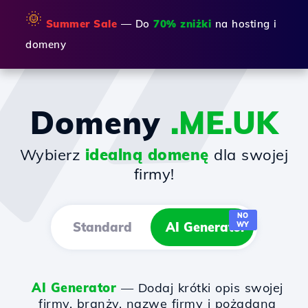
🌞
Summer Sale
— Do
70% zniżki
na hosting i
domeny
Domeny
.ME.UK
Wybierz
idealną domenę
dla swojej
firmy!
NO
Standard
AI Generator
WY
AI Generator
— Dodaj krótki opis swojej
firmy, branży, nazwę firmy i pożądaną