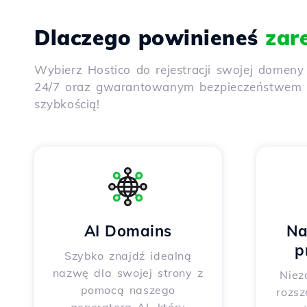
Dlaczego powinieneś
zar
Wybierz Hostico do rejestracji swojej domen
24/7 oraz gwarantowanym bezpieczeństwem dz
szybkością!
AI Domains
Na
p
Szybko znajdź idealną
nazwę dla swojej strony z
Niez
pomocą naszego
rozsz