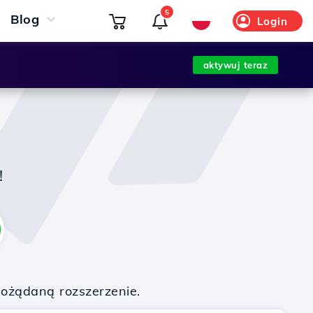
5
Blog
Login
aktywuj teraz
!
pożądaną rozszerzenie.