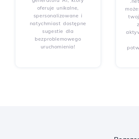
generatora AI, który
.ne
oferuje unikalne,
może
spersonalizowane i
two
natychmiast dostępne
sugestie dla
akty
bezproblemowego
uruchomienia!
potw