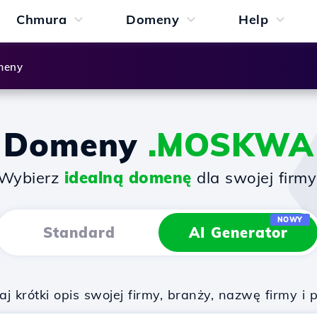
Chmura
Domeny
Help
meny
Domeny
.MOSKWA
Wybierz
idealną domenę
dla swojej firmy
NOWY
Standard
AI Generator
 krótki opis swojej firmy, branży, nazwę firmy i 