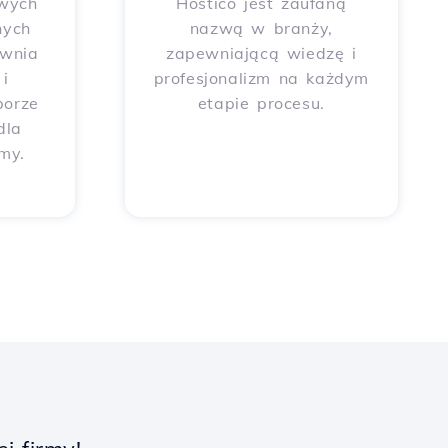
wych
Hostico jest zaufaną
nych
nazwą w branży,
ewnia
zapewniającą wiedzę i
i
profesjonalizm na każdym
borze
etapie procesu.
dla
rmy.