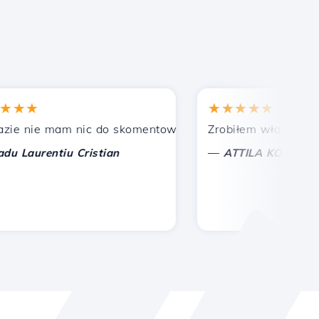
★
★★★★★
nie mam nic do skomentowania, tylko do docenienia. Z s
Zrobiłem właściwy wybór
—
aurentiu Cristian
ATTILA KOLES