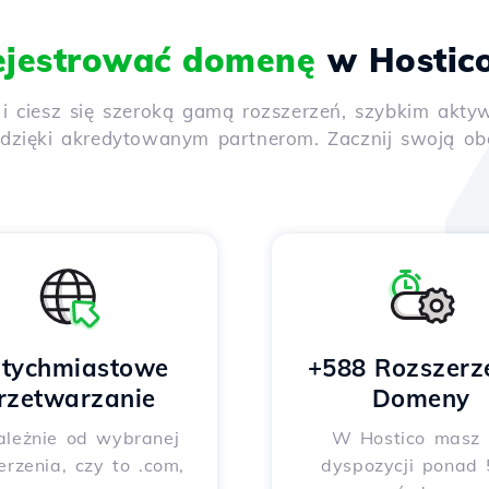
ejestrować domenę
w Hostic
y i ciesz się szeroką gamą rozszerzeń, szybkim ak
ięki akredytowanym partnerom. Zacznij swoją obec
tychmiastowe
+588 Rozszerz
rzetwarzanie
Domeny
ależnie od wybranej
W Hostico masz
erzenia, czy to .com,
dyspozycji ponad