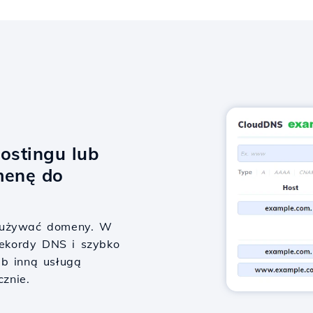
ostingu lub
menę do
y używać domeny. W
 rekordy DNS i szybko
ub inną usługą
cznie.