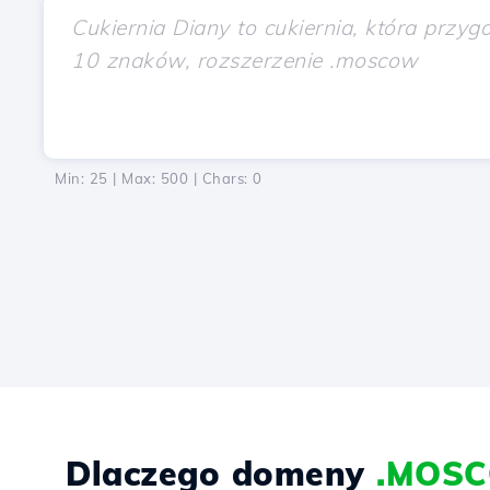
Min: 25 | Max: 500 | Chars:
0
Dlaczego domeny
.MOS