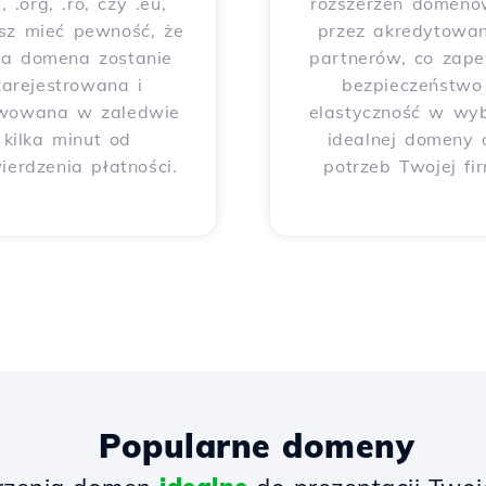
t, .org, .ro, czy .eu,
rozszerzeń domeno
sz mieć pewność, że
przez akredytowa
ja domena zostanie
partnerów, co zap
zarejestrowana i
bezpieczeństwo 
wowana w zaledwie
elastyczność w wy
kilka minut od
idealnej domeny 
ierdzenia płatności.
potrzeb Twojej fi
Popularne domeny