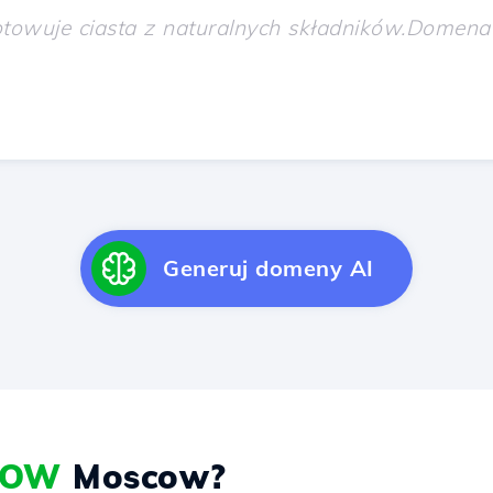
Generuj domeny AI
COW
Moscow?