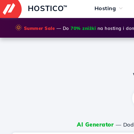
HOSTICO
™
Hosting
🌞
Summer Sale
— Do
70% zniżki
na hosting i do
AI Generator
— Dodaj