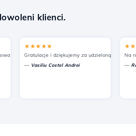
owoleni klienci.
★★★★★
★★★★
nych przez Hostico. Poleciłem was innym znajomym.
Gratulacje i dziękujemy za udzieloną pomoc!
Na razie 
—
—
Vasiliu Costel Andrei
Radu L