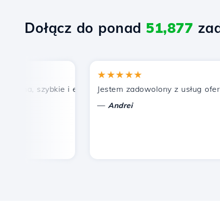
Dołącz do ponad
51,877
zad
★★★★★
ena, szybkie i efektywne wsparcie techniczne.
Jestem zadowolony z usług oferowa
—
Andrei