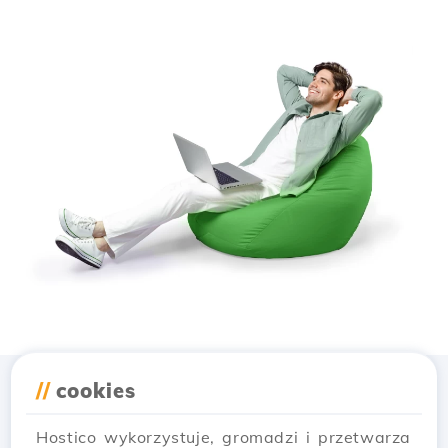
//
cookies
Pobierz aplikację
Hostico
Hostico wykorzystuje, gromadzi i przetwarza