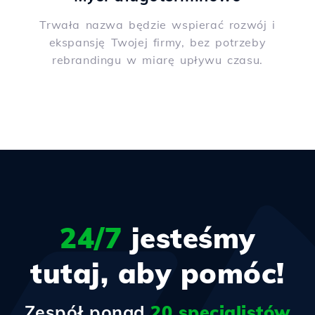
Trwała nazwa będzie wspierać rozwój i
ekspansję Twojej firmy, bez potrzeby
rebrandingu w miarę upływu czasu.
24/7
jesteśmy
tutaj, aby pomóc!
Zespół ponad
20 specjalistów