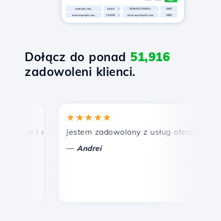
Dołącz do ponad
51,916
zadowoleni klienci.
★★★★★
★
bkie i efektywne wsparcie techniczne.
Jestem zadowolony z usług oferowanych prz
Gr
—
—
Andrei