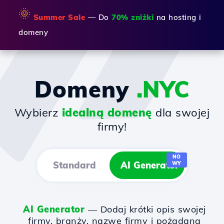
🌞
Summer Sale
— Do
70% zniżki
na hosting i
domeny
Domeny
.NYC
Wybierz
idealną domenę
dla swojej
firmy!
NO
Standard
AI Generator
WY
AI Generator
— Dodaj krótki opis swojej
firmy, branży, nazwę firmy i pożądaną