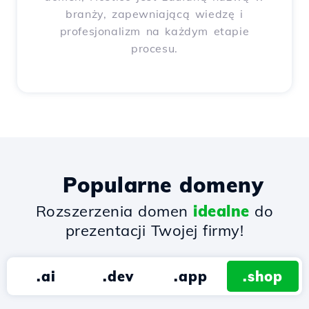
branży, zapewniającą wiedzę i
profesjonalizm na każdym etapie
procesu.
Popularne domeny
Rozszerzenia domen
idealne
do
prezentacji Twojej firmy!
.ai
.dev
.app
.shop