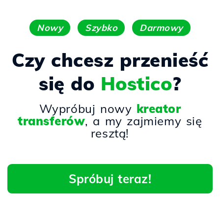
Nowy
Szybko
Darmowy
Czy chcesz przenieść
się do
Hostico
?
Wypróbuj nowy
kreator
transferów
, a my zajmiemy się
resztą!
Spróbuj teraz!