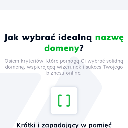
Jak wybrać idealną
nazwę
domeny
?
Osiem kryteriów, które pomogą Ci wybrać solidną
domenę, wspierającą wizerunek i sukces Twojego
biznesu online.
Krótki i zapadający w pamięć