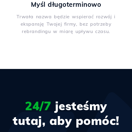
Myśl długoterminowo
Trwała nazwa będzie wspierać rozwój i
ekspansję Twojej firmy, bez potrzeby
rebrandingu w miarę upływu czasu.
24/7
jesteśmy
tutaj, aby pomóc!