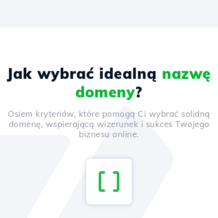
Jak wybrać idealną
nazwę
domeny
?
Osiem kryteriów, które pomogą Ci wybrać solidną
domenę, wspierającą wizerunek i sukces Twojego
biznesu online.