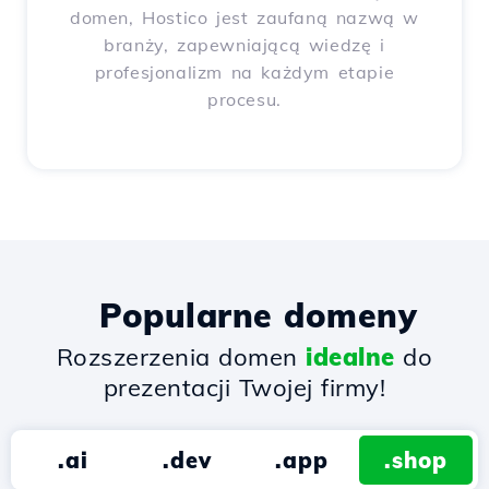
domen, Hostico jest zaufaną nazwą w
branży, zapewniającą wiedzę i
profesjonalizm na każdym etapie
procesu.
Popularne domeny
Rozszerzenia domen
idealne
do
prezentacji Twojej firmy!
.ai
.dev
.app
.shop