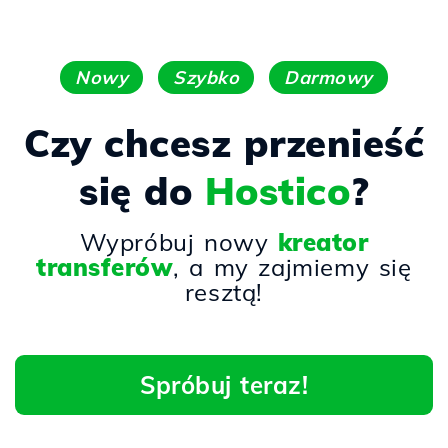
Nowy
Szybko
Darmowy
Czy chcesz przenieść
się do
Hostico
?
Wypróbuj nowy
kreator
transferów
, a my zajmiemy się
resztą!
Spróbuj teraz!