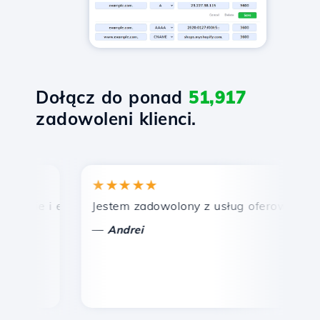
Dołącz do ponad
51,917
zadowoleni klienci.
★★★★★
★
bkie i efektywne wsparcie techniczne.
Jestem zadowolony z usług oferowanych prze
Gra
—
—
Andrei