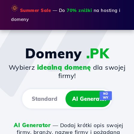
🌞
Summer Sale
— Do
70% zniżki
na hosting i
domeny
Domeny
.PK
Wybierz
idealną domenę
dla swojej
firmy!
NO
Standard
AI Generator
WY
AI Generator
— Dodaj krótki opis swojej
firmy, branży, nazwę firmy i pożądaną