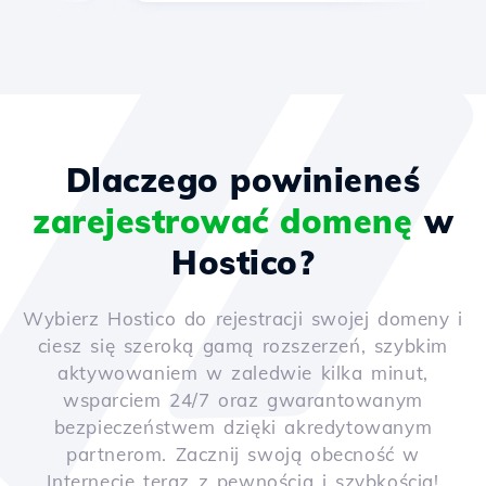
Dlaczego powinieneś
zarejestrować domenę
w
Hostico?
Wybierz Hostico do rejestracji swojej domeny i
ciesz się szeroką gamą rozszerzeń, szybkim
aktywowaniem w zaledwie kilka minut,
wsparciem 24/7 oraz gwarantowanym
bezpieczeństwem dzięki akredytowanym
partnerom. Zacznij swoją obecność w
Internecie teraz z pewnością i szybkością!