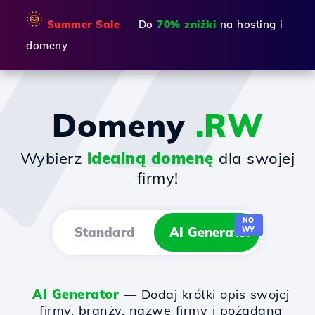
🌞
Summer Sale
— Do
70% zniżki
na hosting i
domeny
Domeny
.RW
Wybierz
idealną domenę
dla swojej
firmy!
NO
Standard
AI Generator
WY
AI Generator
— Dodaj krótki opis swojej
firmy, branży, nazwę firmy i pożądaną