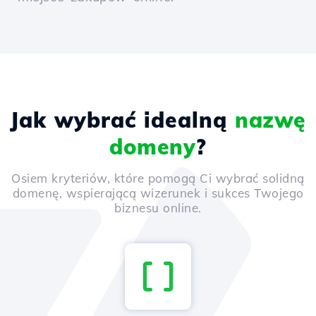
Jak wybrać idealną
nazwę
domeny
?
Osiem kryteriów, które pomogą Ci wybrać solidną
domenę, wspierającą wizerunek i sukces Twojego
biznesu online.