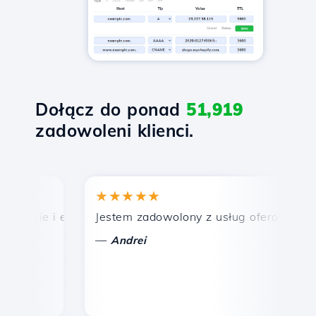
Dołącz do ponad
51,919
zadowoleni klienci.
★★★★★
★
bkie i efektywne wsparcie techniczne.
Jestem zadowolony z usług oferowanych prz
Gr
—
Andrei