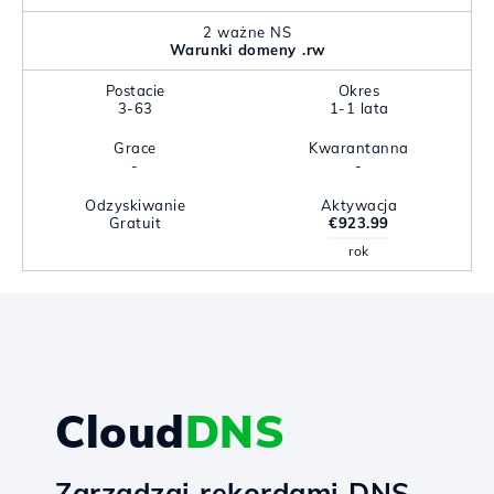
2 ważne NS
Warunki domeny .rw
Postacie
Okres
3-63
1-1 lata
Grace
Kwarantanna
-
-
Odzyskiwanie
Aktywacja
Gratuit
€923.99
rok
Cloud
DNS
Zarządzaj rekordami DNS