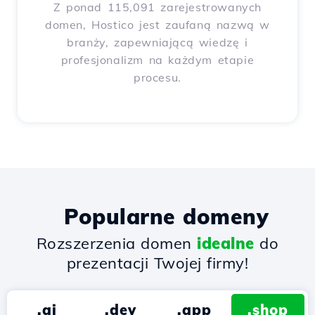
Z ponad 115,091 zarejestrowanych
domen, Hostico jest zaufaną nazwą w
branży, zapewniającą wiedzę i
profesjonalizm na każdym etapie
procesu.
Popularne domeny
Rozszerzenia domen
idealne
do
prezentacji Twojej firmy!
.ai
.dev
.app
.shop