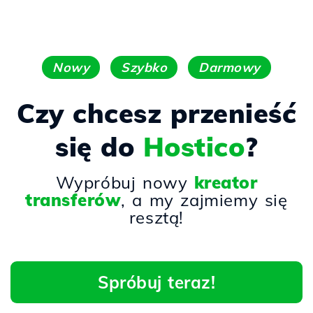
Nowy
Szybko
Darmowy
Czy chcesz przenieść
się do
Hostico
?
Wypróbuj nowy
kreator
transferów
, a my zajmiemy się
resztą!
Spróbuj teraz!