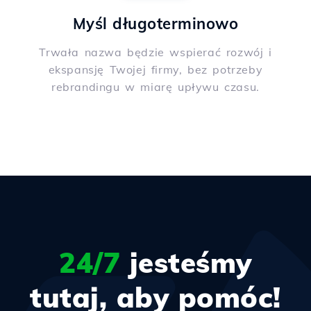
Myśl długoterminowo
Trwała nazwa będzie wspierać rozwój i
ekspansję Twojej firmy, bez potrzeby
rebrandingu w miarę upływu czasu.
24/7
jesteśmy
tutaj, aby pomóc!