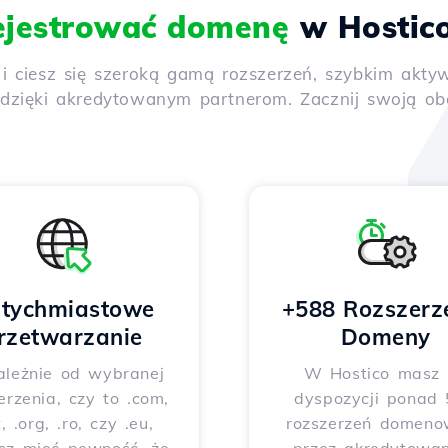
ejestrować domenę
w Hostic
y i ciesz się szeroką gamą rozszerzeń, szybkim ak
ięki akredytowanym partnerom. Zacznij swoją obec
tychmiastowe
+588 Rozszerz
rzetwarzanie
Domeny
ależnie od wybranej
W Hostico masz
erzenia, czy to .com,
dyspozycji ponad
t, .org, .ro, czy .eu,
rozszerzeń domeno