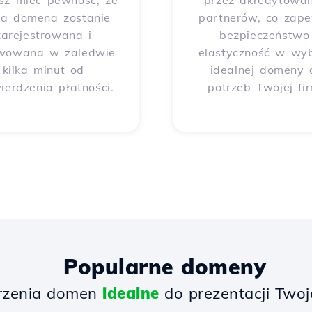
sz mieć pewność, że
przez akredytowa
ja domena zostanie
partnerów, co zap
zarejestrowana i
bezpieczeństwo 
wowana w zaledwie
elastyczność w wy
kilka minut od
idealnej domeny 
ierdzenia płatności.
potrzeb Twojej fi
Popularne domeny
rzenia domen
idealne
do prezentacji Twoje