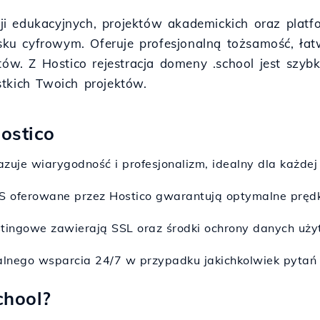
ucji edukacyjnych, projektów akademickich oraz plat
ku cyfrowym. Oferuje profesjonalną tożsamość, łat
tów. Z Hostico rejestracja domeny .school jest szyb
tkich Twoich projektów.
Hostico
zuje wiarygodność i profesjonalizm, idealny dla każdej 
PS oferowane przez Hostico gwarantują optymalne prędk
stingowe zawierają SSL oraz środki ochrony danych użyt
nalnego wsparcia 24/7 w przypadku jakichkolwiek pytań 
chool?