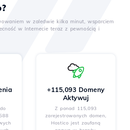
o?
tywowaniem w zaledwie kilka minut, wsparciem
ność w Internecie teraz z pewnością i
enia
+115,093 Domeny
Aktywuj
 do
Z ponad 115,093
 588
zarejestrowanych domen,
wych
Hostico jest zaufaną