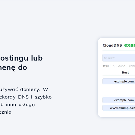
ostingu lub
menę do
y używać domeny. W
 rekordy DNS i szybko
ub inną usługą
cznie.