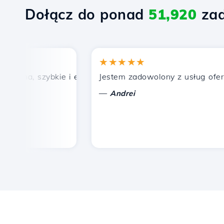
Dołącz do ponad
51,920
zad
★★★★★
ena, szybkie i efektywne wsparcie techniczne.
Jestem zadowolony z usług oferowan
—
Andrei