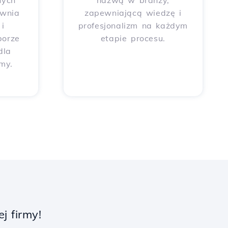
nych
nazwą w branży,
ewnia
zapewniającą wiedzę i
i
profesjonalizm na każdym
borze
etapie procesu.
dla
rmy.
j firmy!