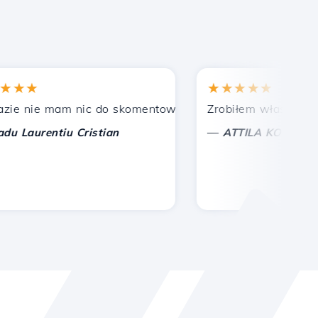
★
★★★★★
nie mam nic do skomentowania, tylko do docenienia. Z s
Zrobiłem właściwy wybór
—
aurentiu Cristian
ATTILA KOLES