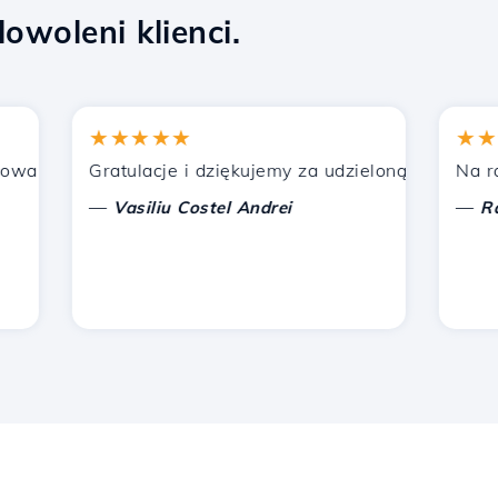
owoleni klienci.
★★★★★
★★★★
ych przez Hostico. Poleciłem was innym znajomym.
Gratulacje i dziękujemy za udzieloną pomoc!
Na razie 
—
—
Vasiliu Costel Andrei
Radu L