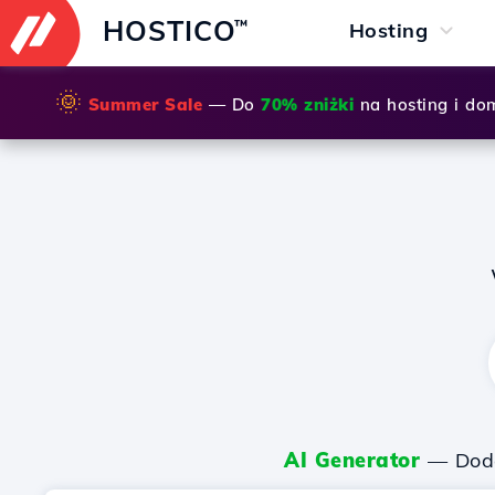
HOSTICO
™
Hosting
🌞
Summer Sale
— Do
70% zniżki
na hosting i do
AI Generator
— Dodaj