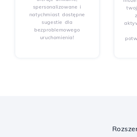
może
spersonalizowane i
two
natychmiast dostępne
sugestie dla
akty
bezproblemowego
uruchomienia!
potw
Rozsze