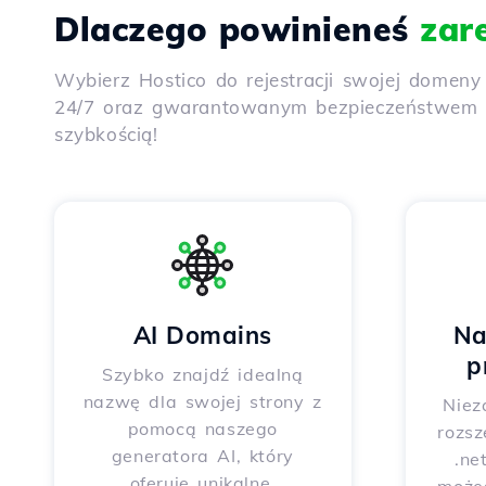
Dlaczego powinieneś
zar
Wybierz Hostico do rejestracji swojej domen
24/7 oraz gwarantowanym bezpieczeństwem dz
szybkością!
AI Domains
Na
p
Szybko znajdź idealną
nazwę dla swojej strony z
Niez
pomocą naszego
rozsz
generatora AI, który
.ne
oferuje unikalne,