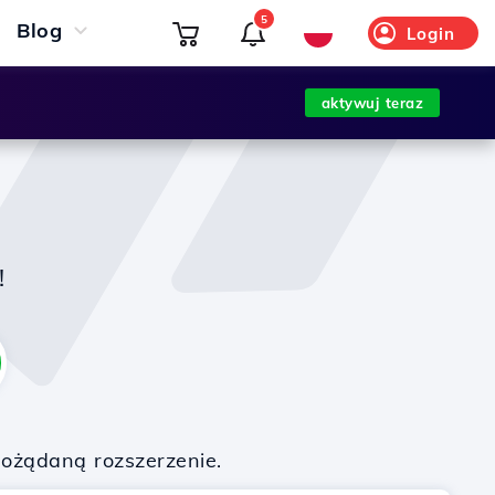
5
Blog
Login
aktywuj teraz
!
pożądaną rozszerzenie.