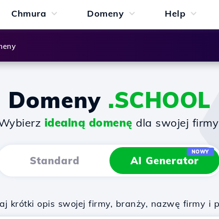
Chmura
Domeny
Help
meny
Domeny
.SCHOOL
Wybierz
idealną domenę
dla swojej firmy
NOWY
Standard
AI Generator
 krótki opis swojej firmy, branży, nazwę firmy i 