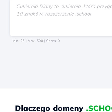
Min: 25 | Max: 500 | Chars:
0
Dlaczego domeny
.SCHO