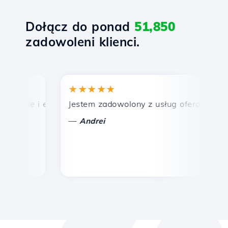
Dołącz do ponad
51,850
zadowoleni klienci.
★★★★★
★
bkie i efektywne wsparcie techniczne.
Jestem zadowolony z usług oferowanych prz
Gr
—
—
Andrei