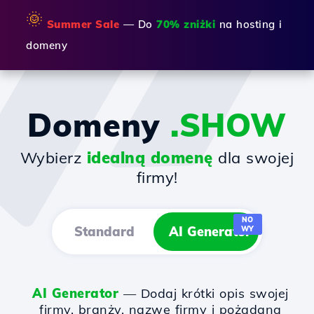
🌞
Summer Sale
— Do
70% zniżki
na hosting i
domeny
Domeny
.SHOW
Wybierz
idealną domenę
dla swojej
firmy!
NO
Standard
AI Generator
WY
AI Generator
— Dodaj krótki opis swojej
firmy, branży, nazwę firmy i pożądaną