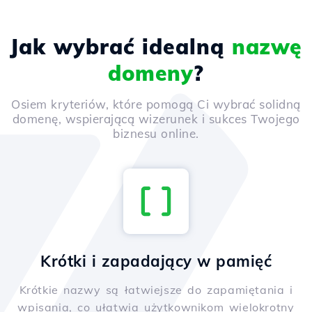
Jak wybrać idealną
nazwę
domeny
?
Osiem kryteriów, które pomogą Ci wybrać solidną
domenę, wspierającą wizerunek i sukces Twojego
biznesu online.
Krótki i zapadający w pamięć
Krótkie nazwy są łatwiejsze do zapamiętania i
wpisania, co ułatwia użytkownikom wielokrotny