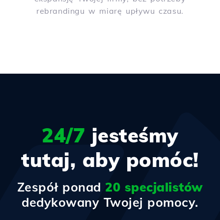
rebrandingu w miarę upływu czasu.
24/7
jesteśmy
tutaj, aby pomóc!
Zespół ponad
20 specjalistów
dedykowany Twojej pomocy.