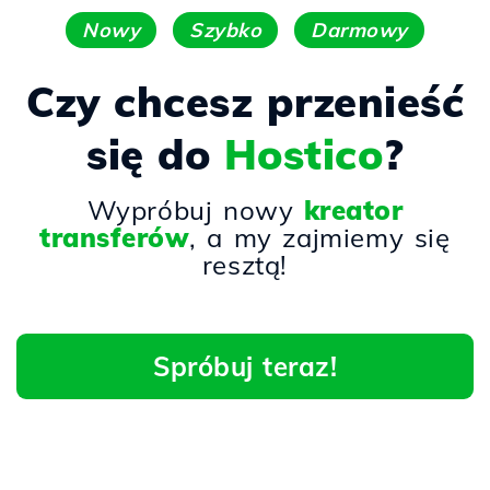
Nowy
Szybko
Darmowy
Czy chcesz przenieść
się do
Hostico
?
Wypróbuj nowy
kreator
transferów
, a my zajmiemy się
resztą!
Spróbuj teraz!