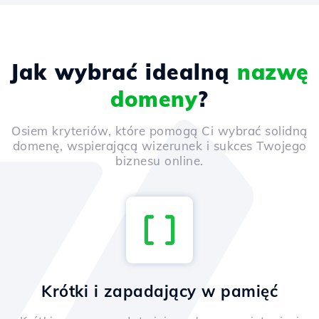
Jak wybrać idealną
nazwę
domeny
?
Osiem kryteriów, które pomogą Ci wybrać solidną
domenę, wspierającą wizerunek i sukces Twojego
biznesu online.
Krótki i zapadający w pamięć