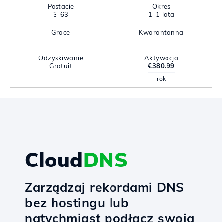
Postacie
Okres
3-63
1-1 lata
Grace
Kwarantanna
-
-
Odzyskiwanie
Aktywacja
Gratuit
€380.99
rok
Cloud
DNS
Zarządzaj rekordami DNS
bez hostingu lub
natychmiast podłącz swoją