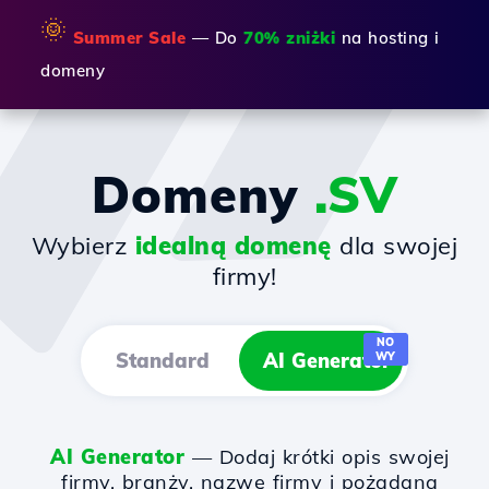
🌞
Summer Sale
— Do
70% zniżki
na hosting i
domeny
Domeny
.SV
Wybierz
idealną domenę
dla swojej
firmy!
NO
Standard
AI Generator
WY
AI Generator
— Dodaj krótki opis swojej
firmy, branży, nazwę firmy i pożądaną