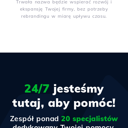
Trwała nazwa będzie wspierać rozwój i
ekspansję Twojej firmy, bez potrzeby
rebrandingu w miarę upływu czasu.
24/7
jesteśmy
tutaj, aby pomóc!
Zespół ponad
20 specjalistów
dedykowany Twojej pomocy.