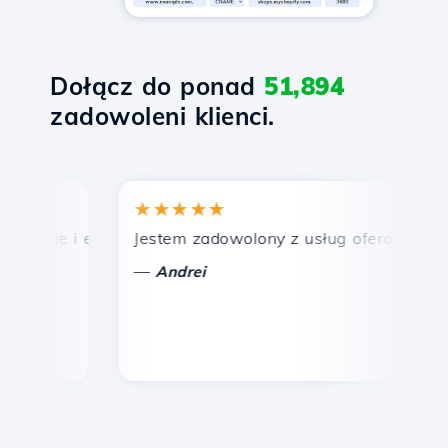
Dołącz do ponad
51,894
zadowoleni klienci.
★★★★★
★
bkie i efektywne wsparcie techniczne.
Jestem zadowolony z usług oferowanych prz
Gr
—
—
Andrei