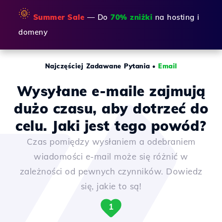
🌞
Summer Sale
— Do
70% zniżki
na hosting i
domeny
Najczęściej Zadawane Pytania
•
Email
Wysyłane e-maile zajmują
dużo czasu, aby dotrzeć do
celu. Jaki jest tego powód?
Czas pomiędzy wysłaniem a odebraniem
wiadomości e-mail może się różnić w
zależności od pewnych czynników. Dowiedz
się, jakie to są!
1