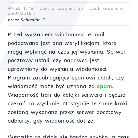
Widoki 1748
Zaktualizowane 1 an
Opublikowano w
26/07/2018
przez Sebastian S.
Przed wysłaniem wiadomości e-mail
poddawana jest ona weryfikacjom, które
mogą wpłynąć na czas jej wysłania. Serwer
pocztowy ustali, czy nadawca jest
uprawniony do wysłania wiadomości.
Program zapobiegający spamowi ustali, czy
wiadomość może być uznana za
spam
.
Wiadomość trafi do kolejki serwera i będzie
czekać na wysłanie. Następnie te same kroki
zostaną wykonane przez serwer pocztowy
odbiorcy, gdy wiadomość dotrze.
Wszystko to dzieje się bardzo szybko, a czas