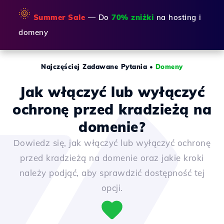
🌞
Summer Sale
— Do
70% zniżki
na hosting i
domeny
Najczęściej Zadawane Pytania
•
Domeny
Jak włączyć lub wyłączyć
ochronę przed kradzieżą na
domenie?
Dowiedz się, jak włączyć lub wyłączyć ochronę
przed kradzieżą na domenie oraz jakie kroki
należy podjąć, aby sprawdzić dostępność tej
opcji.