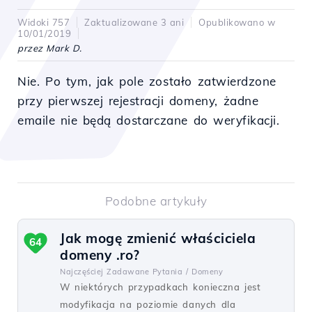
Widoki 757
Zaktualizowane 3 ani
Opublikowano w
10/01/2019
przez Mark D.
Nie. Po tym, jak
pole
zostało
zatwierdzone
przy
pierwszej
rejestracji
domeny, żadne
emaile
nie
będą
dostarczane
do
weryfikacji
.
Podobne artykuły
Jak mogę zmienić właściciela
64
domeny .ro?
Najczęściej Zadawane Pytania /
Domeny
W niektórych przypadkach konieczna jest
modyfikacja na poziomie danych dla