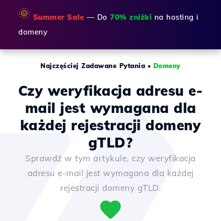
🌞
Summer Sale
— Do
70% zniżki
na hosting i
domeny
Najczęściej Zadawane Pytania
•
Domeny
Czy weryfikacja adresu e-
mail jest wymagana dla
każdej rejestracji domeny
gTLD?
Sprawdź w tym artykule, czy weryfikacja
adresu e-mail jest wymagana dla każdej
rejestracji domeny gTLD.