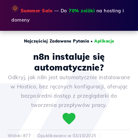
🌞
Summer Sale
— Do
70% zniżki
na hosting i
domeny
Najczęściej Zadawane Pytania
•
Aplikacje
n8n instaluje się
automatycznie?
Odkryj, jak n8n jest automatycznie instalowane
w Hostico, bez ręcznych konfiguracji, oferując
bezpośredni dostęp z przeglądarki do
tworzenia przepływów pracy.
Widoki 877
Opublikowano w 03/10/2025