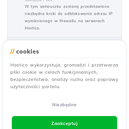
W tym samouczku zostaną przedstawione
niezbędne kroki do odblokowania adresu IP
wymienionego w firewallu na serwerach
Hostico.
przez Mark D.
Widoki 1545
Aktualizowane 1 rok temu
Opublikowano w 05/10/2020
//
cookies
Hostico wykorzystuje, gromadzi i przetwarza
Tworzenie konta e-mail w cPanel
31
pliki cookie w celach funkcjonalnych,
Samouczki /
cPanel
bezpieczeństwa, analizy ruchu oraz poprawy
cPanel umożliwia tworzenie nieograniczonej
użyteczności portalu.
liczby kont e-mail powiązanych z
hostowanymi domenami. Ten poradnik
wyjaśni niezbędne kroki do stworzenia i
Niezbędne
uzyskania dostępu do konta e-mail.
przez Cătălin A.
Widoki 5923
Zaakceptuj
Zaktualizowano 2 lata temu
Opublikowano w 28/06/2017