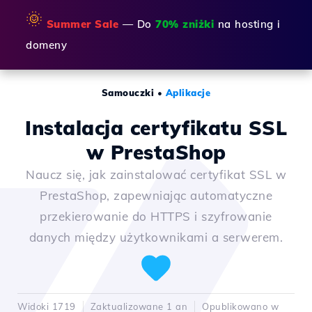
🌞
Summer Sale
— Do
70% zniżki
na hosting i
domeny
Samouczki
•
Aplikacje
Instalacja certyfikatu SSL
w PrestaShop
Naucz się, jak zainstalować certyfikat SSL w
PrestaShop, zapewniając automatyczne
przekierowanie do HTTPS i szyfrowanie
danych między użytkownikami a serwerem.
Widoki 1719
Zaktualizowane 1 an
Opublikowano w