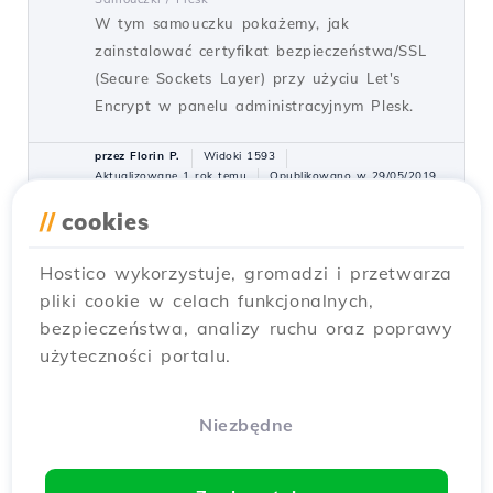
W tym samouczku pokażemy, jak
zainstalować certyfikat bezpieczeństwa/SSL
(Secure Sockets Layer) przy użyciu Let's
Encrypt w panelu administracyjnym Plesk.
przez Florin P.
Widoki 1593
Aktualizowane 1 rok temu
Opublikowano w 29/05/2019
//
cookies
Instalacja certyfikatu SSL w
Hostico wykorzystuje, gromadzi i przetwarza
Magento 1.9
pliki cookie w celach funkcjonalnych,
Samouczki /
Aplikacje
bezpieczeństwa, analizy ruchu oraz poprawy
Zainstaluj certyfikat SSL w Magento 1.9
użyteczności portalu.
zgodnie z tym szczegółowym przewodnikiem.
Zapewnij bezpieczeństwo swojej strony,
automatycznie przekierowując z HTTP na
Niezbędne
HTTPS.
przez Cătălin A.
Widoki 1402