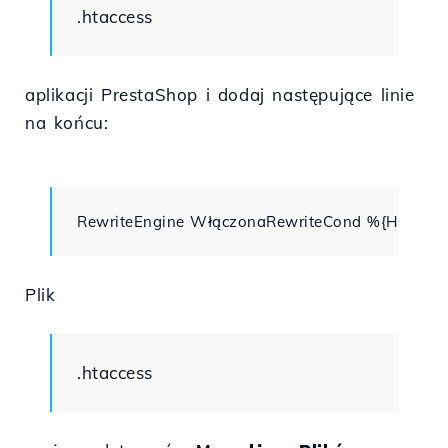
.htaccess
aplikacji PrestaShop i dodaj następujące linie
na końcu:
RewriteEngine WłączonaRewriteCond %{HTTPS} 
Plik
.htaccess