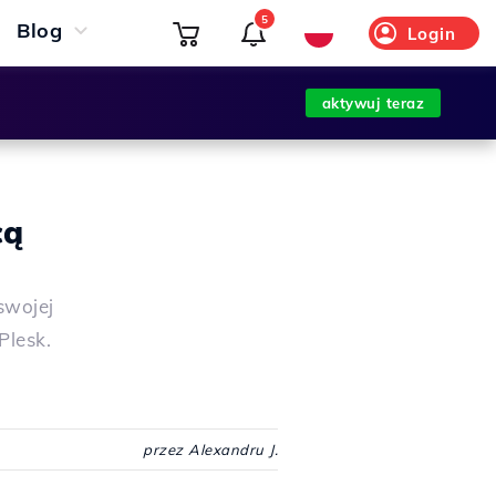
5
Blog
Login
aktywuj teraz
cą
swojej
Plesk.
przez Alexandru J.