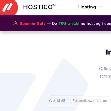
HOSTICO
™
Hosting
🌞
Summer Sale
— Do
70% zniżki
na hosting i do
I
Odkry
stron
Widoki 654
Zaktualizowane 1 an