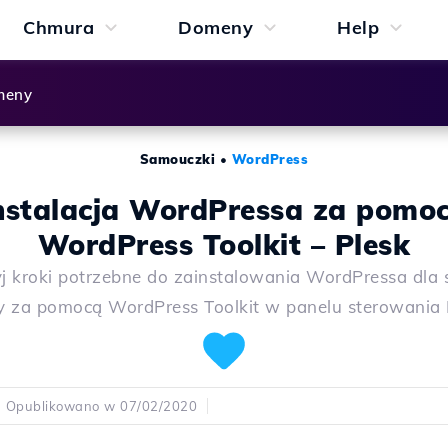
Chmura
Domeny
Help
meny
Samouczki
•
WordPress
nstalacja WordPressa za pomo
WordPress Toolkit – Plesk
j kroki potrzebne do zainstalowania WordPressa dla 
y za pomocą WordPress Toolkit w panelu sterowania 
Opublikowano w 07/02/2020