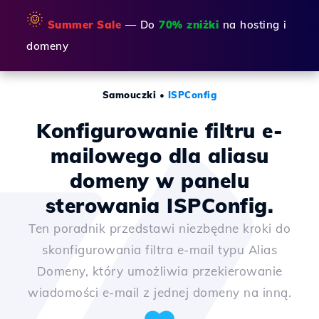
🌞
Summer Sale
— Do
70% zniżki
na hosting i
domeny
Samouczki
•
ISPConfig
Konfigurowanie filtru e-
mailowego dla aliasu
domeny w panelu
sterowania ISPConfig.
Ten poradnik przedstawi niezbędne kroki do
skonfigurowania filtra e-mail typu Alias
Domeny, który umożliwia przekierowanie
wiadomości e-mail z jednej domeny na inną.