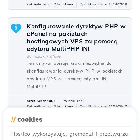
Zaktualizowano 2 lata temu
Opublikowano w 13/06/2018
Konfigurowanie dyrektyw PHP w
3
cPanel na pakietach
hostingowych VPS za pomocą
edytora MultiPHP INI
Samouczki /
cPanel
Ten artykuł opisuje kroki niezbędne do
skonfigurowania dyrektyw PHP w pakietach
hostingu VPS za pomocą edytora INI
MultiPHP.
przez Sebastian S.
Widoki 1562
Zaktualizowano 2 lata temu
Opublikowano w 26/10/2017
//
cookies
Automatyczna konfiguracja
2
Hostico wykorzystuje, gromadzi i przetwarza
skrzynki e-mail w Gmail na