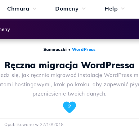
Chmura
Domeny
Help
meny
Samouczki
•
WordPress
Ręczna migracja WordPressa
edz się, jak ręcznie migrować instalację WordPress m
ntami hostingowymi, krok po kroku, aby zapewnić pły
przeniesienie twoich danych.
2
Opublikowano w 22/10/2018