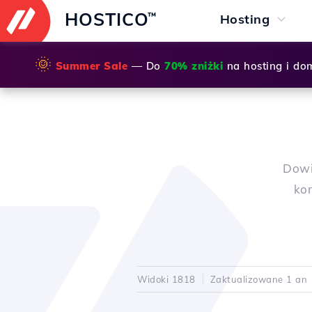
HOSTICO
™
Hosting
🌞
Summer Sale
— Do
70% zniżki
na hosting i do
Dowi
ko
Widoki 1818
Zaktualizowane 1 an