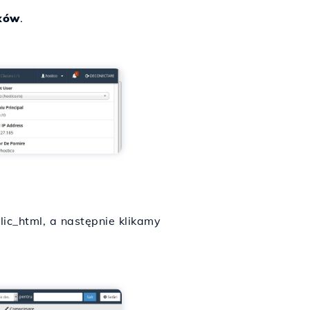
ków
.
c_html, a następnie klikamy