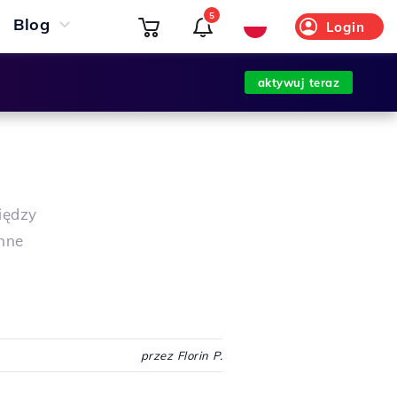
5
Blog
Login
aktywuj teraz
iędzy
nne
przez Florin P.