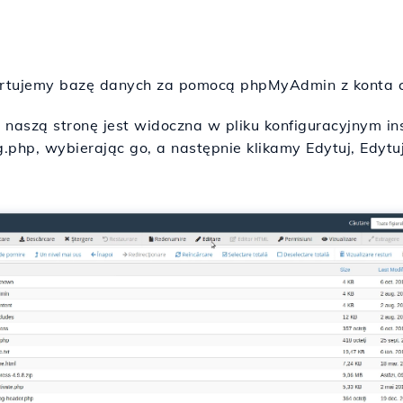
ortujemy bazę danych za pomocą phpMyAdmin z konta c
aszą stronę jest widoczna w pliku konfiguracyjnym in
g.php, wybierając go, a następnie klikamy Edytuj, Edyt