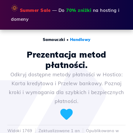
🌞
Summer Sale
— Do
70% zniżki
na hosting i
domeny
Samouczki
•
Handlowy
Prezentacja metod
płatności.
Odkryj dostępne metody płatności w Hostico:
Karta kredytowa i Przelew bankowy. Poznaj
kroki i wymagania dla szybkich i bezpiecznych
płatności.
Widoki 1769
Zaktualizowane 1 an
Opublikowano w