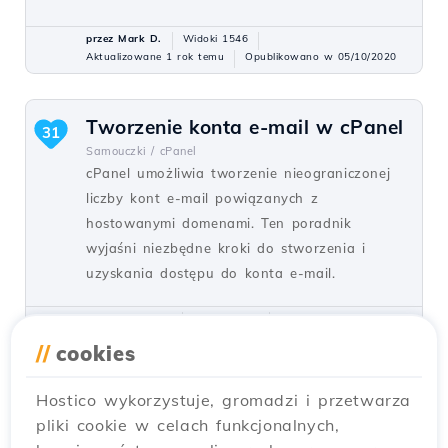
przez Mark D.
Widoki 1546
Aktualizowane 1 rok temu
Opublikowano w 05/10/2020
Tworzenie konta e-mail w cPanel
31
Samouczki /
cPanel
cPanel umożliwia tworzenie nieograniczonej
liczby kont e-mail powiązanych z
hostowanymi domenami. Ten poradnik
wyjaśni niezbędne kroki do stworzenia i
uzyskania dostępu do konta e-mail.
przez Cătălin A.
Widoki 5929
Zaktualizowano 2 lata temu
Opublikowano w 28/06/2017
//
cookies
Hostico wykorzystuje, gromadzi i przetwarza
Dodawanie kontaktu
27
pliki cookie w celach funkcjonalnych,
pomocniczego (Subcontact)