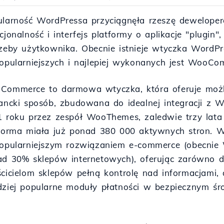
larność WordPressa przyciągnęła rzeszę deweloper
cjonalność i interfejs platformy o aplikacje "plugin
zeby użytkownika. Obecnie istnieje wtyczka WordPr
opularniejszych i najlepiej wykonanych jest WooCo
Commerce to darmowa wtyczka, która oferuje możl
ancki sposób, zbudowana do idealnej integracji z
 roku przez zespół WooThemes, zaledwie trzy lata 
forma miała już ponad 380 000 aktywnych stron. W
popularniejszym rozwiązaniem e-commerce (obecni
d 30% sklepów internetowych), oferując zarówno d
cicielom sklepów pełną kontrolę nad informacjami, 
rdziej popularne moduły płatności w bezpiecznym ś