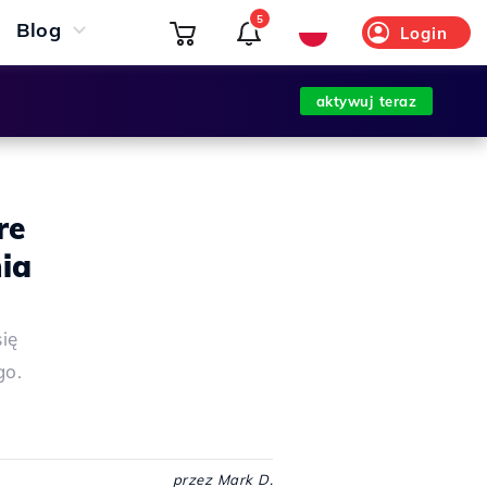
5
Blog
Login
aktywuj teraz
re
ia
ię
go.
przez Mark D.