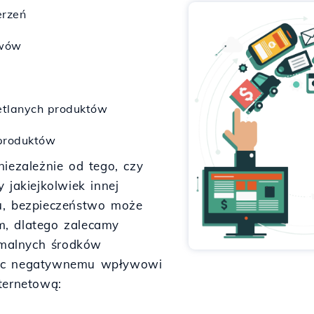
erzeń
ywów
etlanych produktów
produktów
niezależnie od tego, czy
akiejkolwiek innej
u, bezpieczeństwo może
m, dlatego zalecamy
malnych środków
iec negatywnemu wpływowi
ternetową: