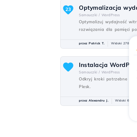
Optymalizacja wyd
23
Samouczki /
WordPress
Optymalizuj wydajność wit
rozwiązania dla pamięci po
przez Patrick T.
Widoki 2781
Instalacja WordPre
Samouczki /
WordPress
Odkryj kroki potrzebne do
Plesk.
przez Alexandru J.
Widoki 648