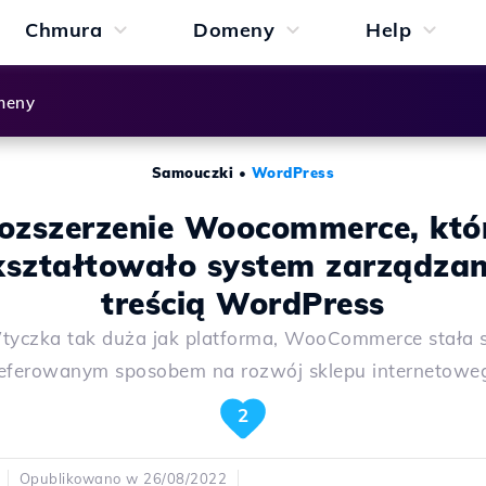
Chmura
Domeny
Help
meny
Samouczki
•
WordPress
ozszerzenie Woocommerce, któ
kształtowało system zarządzan
treścią WordPress
tyczka tak duża jak platforma, WooCommerce stała s
eferowanym sposobem na rozwój sklepu internetowe
2
Opublikowano w 26/08/2022