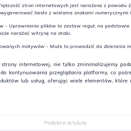
iększość stron internetowych jest narażona z powodu 
ży wygenerować hasło z wieloma znakami numerycznymi 
 - Uprawnienia plików to zestaw reguł, na podstawie k
oże narażać witrynę na ataki.
owanych motywów - Może to prowadzić do zbierania inf
strony internetowej, nie tylko zminimalizujemy pod
 do kontynuowania przeglądania platformy, co pośr
duktów lub usług, oferując wiele elementów, któr
Podobne artykuły