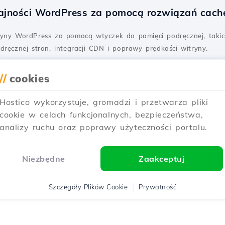
ajności WordPress za pomocą rozwiązań cache
ryny WordPress za pomocą wtyczek do pamięci podręcznej, taki
dręcznej stron, integracji CDN i poprawy prędkości witryny.
Opublikowano w 16/01/2025
//
cookies
Hostico wykorzystuje, gromadzi i przetwarza pliki
ssa za pomocą WordPress Toolkit – Plesk
cookie w celach funkcjonalnych, bezpieczeństwa,
analizy ruchu oraz poprawy użyteczności portalu.
 zainstalowania WordPressa dla swojej strony za pomocą WordP
Niezbędne
Zaakceptuj
Aktualizowane 1 rok temu
Opublikowano w 07/02/2020
Szczegóły Plików Cookie
Prywatność