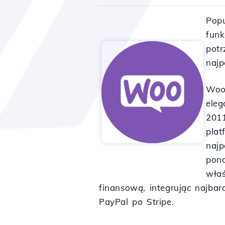
Popu
funk
potr
najp
Woo
eleg
2011
plat
naj
pona
właś
finansową, integrując najba
PayPal po Stripe.