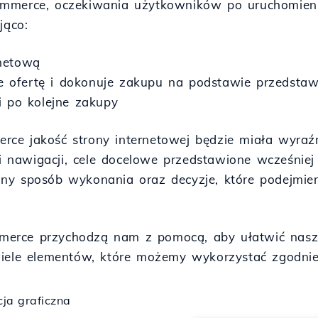
commerce, oczekiwania użytkowników po uruchomie
ąco:
rnetową
uje ofertę i dokonuje zakupu na podstawie przedstaw
i po kolejne zakupy
ce jakość strony internetowej będzie miała wyraź
ci nawigacji, cele docelowe przedstawione wcześniej 
lny sposób wykonania oraz decyzje, które podejmi
erce przychodzą nam z pomocą, aby ułatwić naszą
wiele elementów, które możemy wykorzystać zgodni
ja graficzna