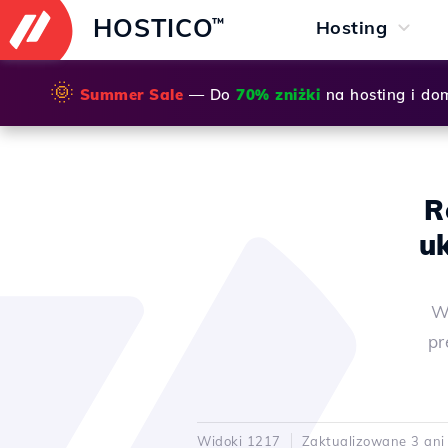
HOSTICO
™
Hosting
🌞
Summer Sale
— Do
70% zniżki
na hosting i do
R
u
W
pr
Widoki 1217
Zaktualizowane 3 ani