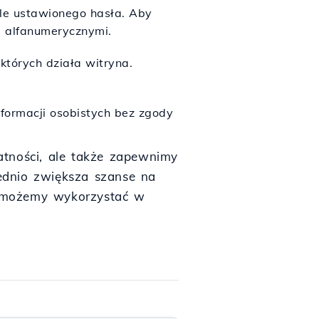
źle ustawionego hasła. Aby
i alfanumerycznymi.
tórych działa witryna.
ormacji osobistych bez zgody
atności, ale także zapewnimy
ednio zwiększa szanse na
e możemy wykorzystać w