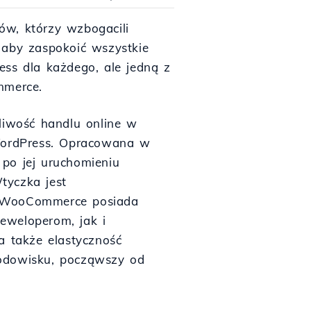
ów, którzy wzbogacili
", aby zaspokoić wszystkie
ess dla każdego, ale jedną z
mmerce.
iwość handlu online w
 WordPress. Opracowana w
po jej uruchomieniu
tyczka jest
e WooCommerce posiada
eweloperom, jak i
a także elastyczność
rodowisku, począwszy od