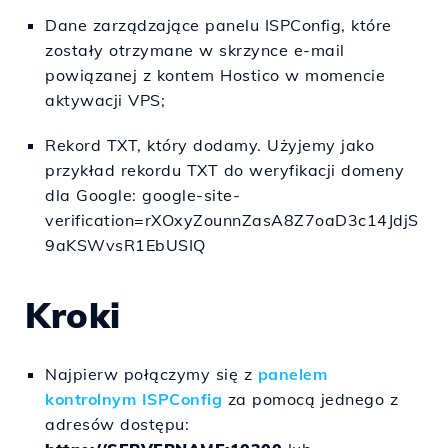
Dane zarządzające panelu ISPConfig, które
zostały otrzymane w skrzynce e-mail
powiązanej z kontem Hostico w momencie
aktywacji VPS;
Rekord TXT, który dodamy. Użyjemy jako
przykład rekordu TXT do weryfikacji domeny
dla Google: google-site-
verification=rXOxyZounnZasA8Z7oaD3c14JdjS
9aKSWvsR1EbUSIQ
Kroki
Najpierw połączymy się z
panelem
kontrolnym ISPConfig
za pomocą jednego z
adresów dostępu: