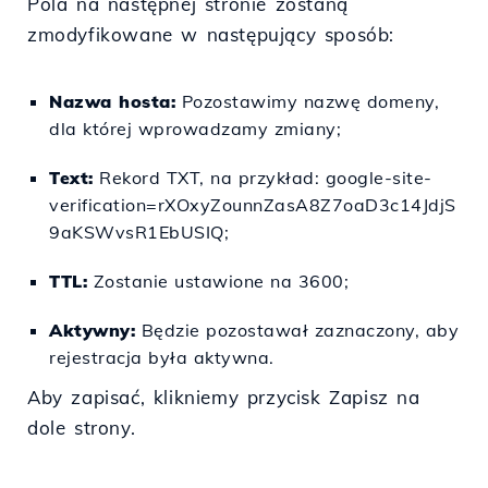
Pola na następnej stronie zostaną
zmodyfikowane w następujący sposób:
Nazwa hosta:
Pozostawimy nazwę domeny,
dla której wprowadzamy zmiany;
Text:
Rekord TXT, na przykład: google-site-
verification=rXOxyZounnZasA8Z7oaD3c14JdjS
9aKSWvsR1EbUSIQ;
TTL:
Zostanie ustawione na 3600;
Aktywny:
Będzie pozostawał zaznaczony, aby
rejestracja była aktywna.
Aby zapisać, klikniemy przycisk Zapisz na
dole strony.