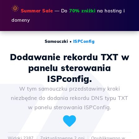
🌞
Summer Sale
— Do
70% zniżki
na hosting i
domeny
Samouczki
•
ISPConfig
Dodawanie rekordu TXT w
panelu sterowania
ISPconfig.
W tym samouczku przedstawimy kroki
niezbędne do dodania rekordu DNS typu TXT
w panelu sterowania ISPConfig.
Widoki 2387
Zaktualizowane 2 ani
Opublikowano w