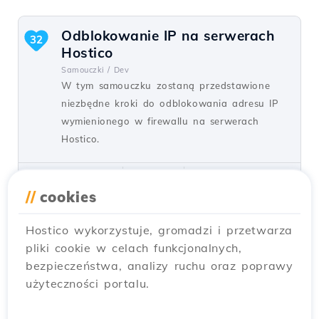
Odblokowanie IP na serwerach
32
Hostico
Samouczki /
Dev
W tym samouczku zostaną przedstawione
niezbędne kroki do odblokowania adresu IP
wymienionego w firewallu na serwerach
Hostico.
przez Mark D.
Widoki 1548
Aktualizowane 1 rok temu
Opublikowano w 05/10/2020
//
cookies
Hostico wykorzystuje, gromadzi i przetwarza
Tworzenie konta e-mail w cPanel
31
pliki cookie w celach funkcjonalnych,
Samouczki /
cPanel
bezpieczeństwa, analizy ruchu oraz poprawy
cPanel umożliwia tworzenie nieograniczonej
użyteczności portalu.
liczby kont e-mail powiązanych z
hostowanymi domenami. Ten poradnik