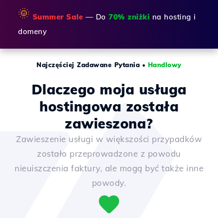
🌞
Summer Sale
— Do
70% zniżki
na hosting i
domeny
Najczęściej Zadawane Pytania
•
Handlowy
Dlaczego moja usługa
hostingowa została
zawieszona?
Zawieszenie usługi w większości przypadków
zostało przeprowadzone z powodu
nieuiszczenia faktury, ale mogą być także inne
powody.