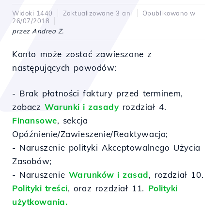
Widoki 1440
Zaktualizowane 3 ani
Opublikowano w
26/07/2018
przez Andrea Z.
Konto może zostać zawieszone z
następujących powodów:
- Brak płatności faktury przed terminem,
zobacz
Warunki i zasady
rozdział 4.
Finansowe
, sekcja
Opóźnienie/Zawieszenie/Reaktywacja;
- Naruszenie polityki Akceptowalnego Użycia
Zasobów;
- Naruszenie
Warunków i zasad
, rozdział 10.
Polityki treści
, oraz rozdział 11.
Polityki
użytkowania.