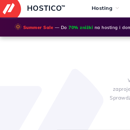
HOSTICO
™
Hosting
🌞
Summer Sale
— Do
70% zniżki
na hosting i do
zaproj
Sprawdź