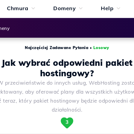
Chmura
Domeny
Help
meny
Najczęściej Zadawane Pytania
•
Losowy
Jak wybrać odpowiedni pakiet
hostingowy?
W przeciwieństwie do innych usług, WebHosting zosta
ektowany, aby oferować plany dla wszystkich użytko
 teraz, który pakiet hostingowy będzie odpowiedni dl
działalności.
3