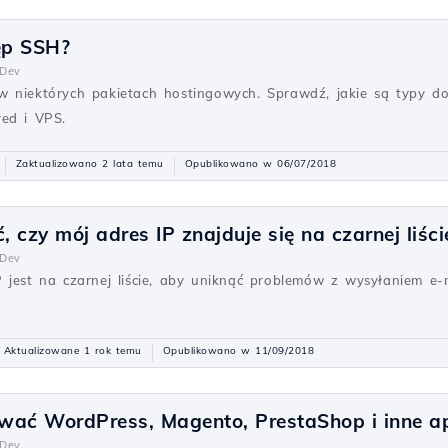
ęp SSH?
Dev
w niektórych pakietach hostingowych. Sprawdź, jakie są typy d
red i VPS.
Zaktualizowano 2 lata temu
Opublikowano w 06/07/2018
 czy mój adres IP znajduje się na czarnej liści
Dev
jest na czarnej liście, aby uniknąć problemów z wysyłaniem e-mai
Aktualizowane 1 rok temu
Opublikowano w 11/09/2018
wać WordPress, Magento, PrestaShop i inne ap
Dev