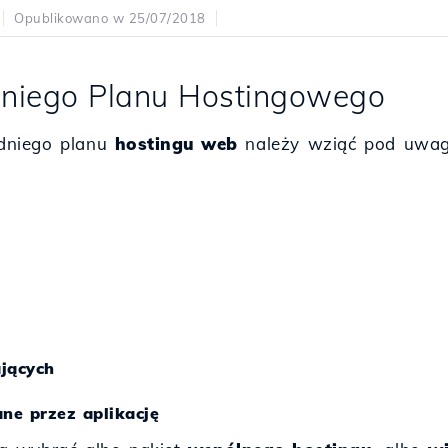
Opublikowano w 25/07/2018
niego Planu Hostingowego
dniego planu
hostingu web
należy wziąć pod uwagę
jących
ne przez aplikację