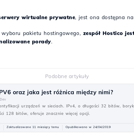
serwery wirtualne prywatne
, jest ona dostępna n
e wyboru pakietu hostingowego,
zespół Hostico jes
onalizowane porady
.
Podobne artykuły
PV6 oraz jaka jest różnica między nimi?
Dev
dentyfikacji urządzeń w sieciach. IPv4, o długości 32 bitów, bor
i 128 bitów, oferuje znacznie więcej opcji.
1
Zaktualizowane 11 miesięcy temu
Opublikowano w 24/04/2019