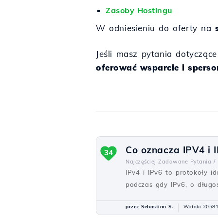
Zasoby Hostingu
W odniesieniu do oferty na
Jeśli masz pytania dotycząc
oferować wsparcie i spers
Co oznacza IPV4 i I
34
Najczęściej Zadawane Pytania /
IPv4 i IPv6 to protokoły i
podczas gdy IPv6, o długośc
przez Sebastian S.
Widoki 2058