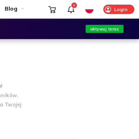
5
Blog
Login
aktywuj teraz
ł
wników.
a Twojej