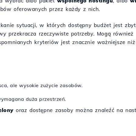
a wybrać albo pakiet
wspólnego hostingu
, albo
w
obów oferowanych przez każdy z nich.
tkanie sytuacji, w których dostępny budżet jest zb
wy przekracza rzeczywiste potrzeby. Mogą również 
spomnianych kryteriów jest znacznie ważniejsze niż
sca, ale wysokie zużycie zasobów.
wymagana duża przestrzeń.
elony
oraz dostępne zasoby można znaleźć na nast