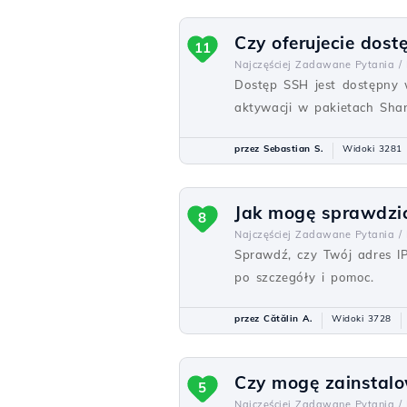
Czy oferujecie dost
11
Najczęściej Zadawane Pytania /
Dostęp SSH jest dostępny 
aktywacji w pakietach Sha
przez Sebastian S.
Widoki 3281
Jak mogę sprawdzić,
8
Najczęściej Zadawane Pytania /
Sprawdź, czy Twój adres IP 
po szczegóły i pomoc.
przez Cătălin A.
Widoki 3728
Czy mogę zainstalo
5
Najczęściej Zadawane Pytania /